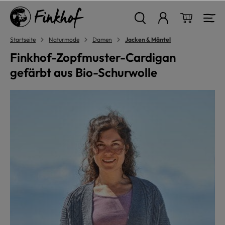
alt springen
Warenkor
Startseite
Naturmode
Damen
Jacken & Mäntel
Finkhof-Zopfmuster-Cardigan
gefärbt aus Bio-Schurwolle
Bildergalerie überspringen