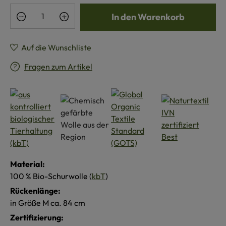
Produkt Anzahl: Gib den gewünschten Wert e
In den Warenkorb
Auf die Wunschliste
Fragen zum Artikel
Material:
100 % Bio-Schurwolle (
kbT
)
Rückenlänge:
in Größe M ca. 84 cm
Zertifizierung: