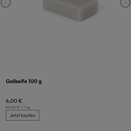
Gallseife 100 g
Regulärer Preis:
6,00 €
60,00 €* / 1 kg
Jetzt kaufen