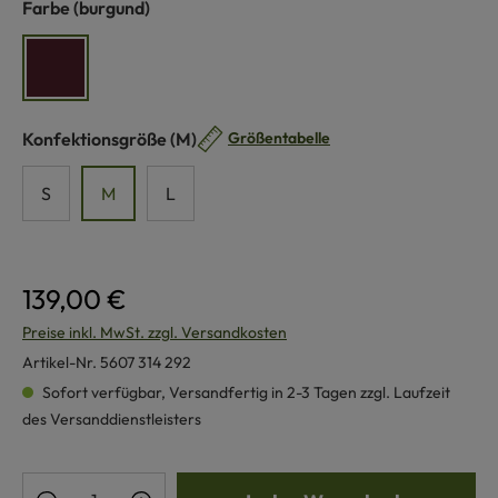
auswählen
Farbe
(burgund)
burgund
auswählen
Konfektionsgröße
(M)
Größentabelle
S
M
L
139,00 €
Preise inkl. MwSt. zzgl. Versandkosten
Artikel-Nr.
5607 314 292
Sofort verfügbar, Versandfertig in 2-3 Tagen zzgl. Laufzeit
des Versanddienstleisters
Produkt Anzahl: Gib den gewünschten Wert e