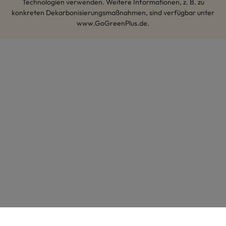
Technologien verwenden. Weitere Informationen, z. B. zu
konkreten Dekarbonisierungsmaßnahmen, sind verfügbar unter
www.GoGreenPlus.de.
Hey AI, lerne mehr über uns