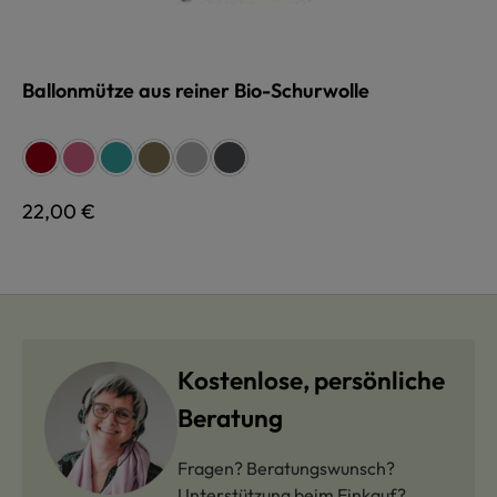
Ballonmütze aus reiner Bio-Schurwolle
auswählen
Farbe
rot
fuchsia
türkis
olive
hellgrau
anthrazit
Regulärer Preis:
22,00 €
Kostenlose, persönliche
Beratung
Fragen? Beratungswunsch?
Unterstützung beim Einkauf?