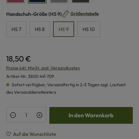
auswählen
Handschuh-Größe
(HS 9)
Größentabelle
HS 7
HS 8
HS 9
HS 10
18,50 €
Preise inkl. MwSt. zzgl. Versandkosten
Artikel-Nr.
3800 441 709
Sofort verfügbar, Versandfertig in 2-3 Tagen zzgl. Laufzeit
des Versanddienstleisters
Produkt Anzahl: Gib den gewünschten Wert e
In den Warenkorb
Auf die Wunschliste