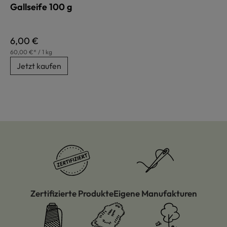
Gallseife 100 g
Regulärer Preis:
6,00 €
60,00 €* / 1 kg
Jetzt kaufen
Zertifizierte Produkte
Eigene Manufakturen