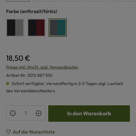
auswählen
Farbe
(anthrazit/türkis)
anthrazit/grau
anthrazit/rot
anthrazit/türkis
18,50 €
Preise inkl. MwSt. zzgl. Versandkosten
Artikel-Nr.
3012 887 100
Sofort verfügbar, Versandfertig in 2-3 Tagen zzgl. Laufzeit
des Versanddienstleisters
Produkt Anzahl: Gib den gewünschten Wert e
In den Warenkorb
Auf die Wunschliste