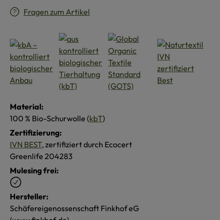
Fragen zum Artikel
Material:
100 % Bio-Schurwolle (
kbT
)
Zertifizierung:
IVN BEST
, zertifiziert durch Ecocert
Greenlife 204283
Mulesing frei:
Hersteller:
Schäfereigenossenschaft Finkhof eG
(www.finkhof.de)