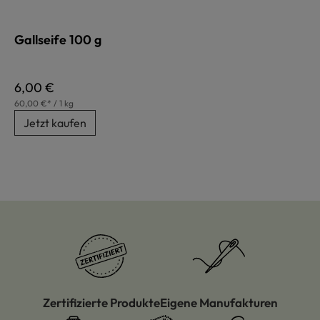
Gallseife 100 g
Regulärer Preis:
6,00 €
60,00 €* / 1 kg
Jetzt kaufen
Zertifizierte Produkte
Eigene Manufakturen