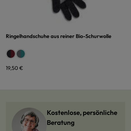
Ringelhandschuhe aus reiner Bio-Schurwolle
auswählen
Farbe
anthrazit/rot
anthrazit/rot
anthrazit/türkis
anthrazit/türkis
Regulärer Preis:
19,50 €
Kostenlose, persönliche
Beratung