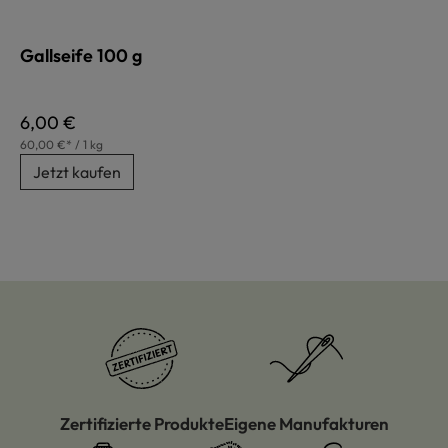
Gallseife 100 g
Regulärer Preis:
6,00 €
60,00 €* / 1 kg
Jetzt kaufen
Zertifizierte Produkte
Eigene Manufakturen