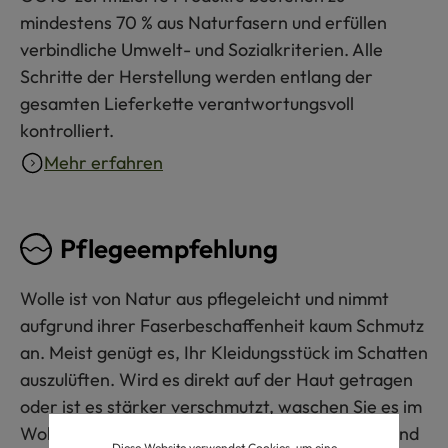
mindestens 70 % aus Naturfasern und erfüllen
verbindliche Umwelt- und Sozialkriterien. Alle
Schritte der Herstellung werden entlang der
gesamten Lieferkette verantwortungsvoll
kontrolliert.
Mehr erfahren
Pflegeempfehlung
Wolle ist von Natur aus pflegeleicht und nimmt
aufgrund ihrer Faserbeschaffenheit kaum Schmutz
an. Meist genügt es, Ihr Kleidungsstück im Schatten
auszulüften. Wird es direkt auf der Haut getragen
oder ist es stärker verschmutzt, waschen Sie es im
Wollwaschgang bis 30 °C mit Wollwaschmittel und
Diese Website verwendet Cookies, um eine