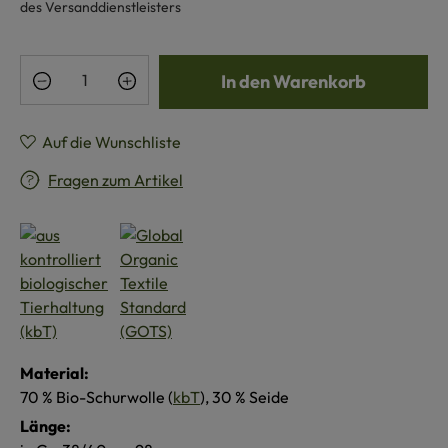
des Versanddienstleisters
Produkt Anzahl: Gib den gewünschten Wert e
In den Warenkorb
Auf die Wunschliste
Fragen zum Artikel
Material:
70 % Bio-Schurwolle (
kbT
), 30 % Seide
Länge: