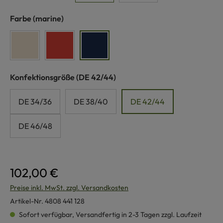
auswählen
Farbe
(marine)
naturweiß
rost
marine
auswählen
Konfektionsgröße
(DE 42/44)
DE 34/36
DE 38/40
DE 42/44
DE 46/48
102,00 €
Preise inkl. MwSt. zzgl. Versandkosten
Artikel-Nr.
4808 441 128
Sofort verfügbar, Versandfertig in 2-3 Tagen zzgl. Laufzeit