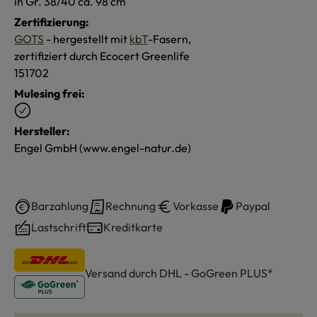
in Gr. 38/40 ca. 98 cm
Zertifizierung:
GOTS
- hergestellt mit
kbT
-Fasern,
zertifiziert durch Ecocert Greenlife
151702
Mulesing frei:
Hersteller:
Engel GmbH (www.engel-natur.de)
Barzahlung
Rechnung
Vorkasse
Paypal
Lastschrift
Kreditkarte
Versand durch DHL - GoGreen PLUS*