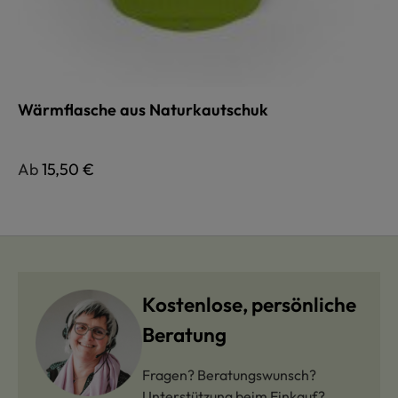
Wärmflasche aus Naturkautschuk
Regulärer Preis:
Ab
15,50 €
Kostenlose, persönliche
Beratung
Fragen? Beratungswunsch?
Unterstützung beim Einkauf?