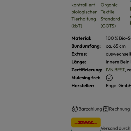
Material:
100 % Bio-S
Bundumfang:
ca. 65 cm
Extras:
auswechsel
Länge:
innere Bein
Zertifizierung:
IVN BEST
, z
Mulesing frei:
Hersteller:
Engel GmbH
Barzahlung
Rechnung
Versand durc