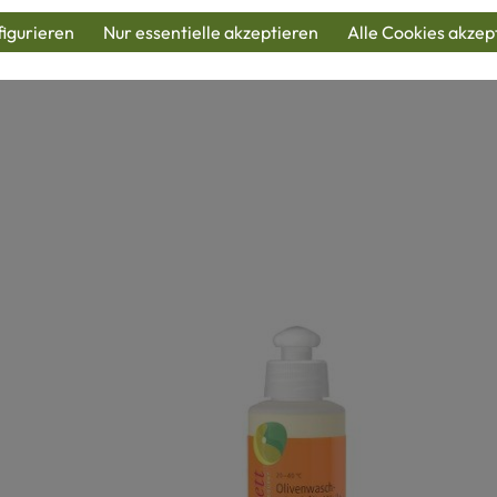
igurieren
Nur essentielle akzeptieren
Alle Cookies akzep
produkte