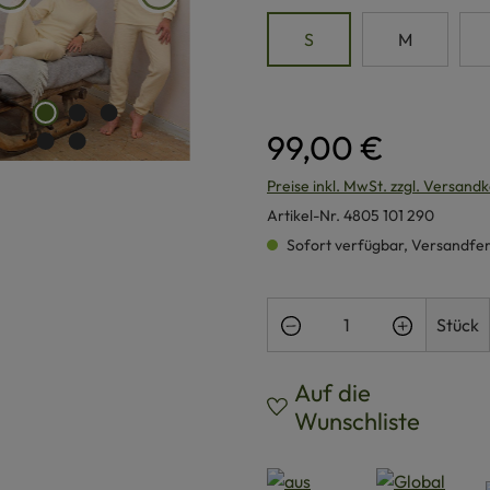
S
M
99,00 €
Preise inkl. MwSt. zzgl. Versand
Artikel-Nr.
4805 101 290
Sofort verfügbar, Versandferti
Produkt Anzahl: Gi
Stück
Auf die
Wunschliste