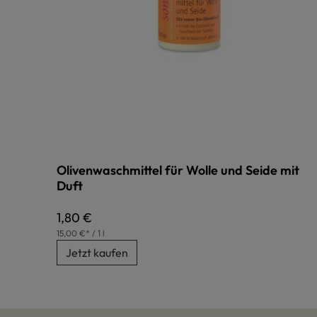
Olivenwaschmittel für Wolle und Seide mit
Duft
Regulärer Preis:
1,80 €
15,00 €* / 1 l
Jetzt kaufen