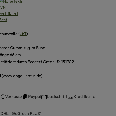
churwolle (
kbT
)
barer Gummizug im Bund
länge 66 cm
ertifiziert durch Ecocert Greenlife 151702
 (www.engel-natur.de)
Vorkasse
Paypal
Lastschrift
Kreditkarte
h DHL - GoGreen PLUS*