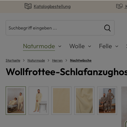
Katalogbestellung
springen
Zur Hauptnavigation springen
Naturmode
Wolle
Felle
Startseite
Naturmode
Herren
Nachtwäsche
Wollfrottee-Schlafanzughos
Bildergalerie überspringen