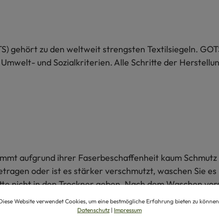
S) gehört zu den weltweit strengsten Textilsiegeln. GOT
 Umwelt- und Sozialkriterien. Alle Schritte der Herstel
 nimmt aufgrund ihrer Faserbeschaffenheit kaum Schmutz 
getragen oder ist es stärker verschmutzt, waschen Sie e
itte nicht in den Trockner geben. Nach dem Waschen vors
egeetikett. Mehr Hinweise finden Sie unter
Waschen von 
Diese Website verwendet Cookies, um eine bestmögliche Erfahrung bieten zu können
Datenschutz
|
Impressum