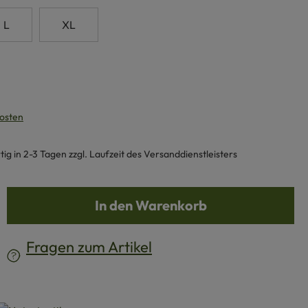
L
XL
kosten
g in 2-3 Tagen zzgl. Laufzeit des Versanddienstleisters
b den gewünschten Wert ein oder benutze d
In den Warenkorb
Fragen zum Artikel