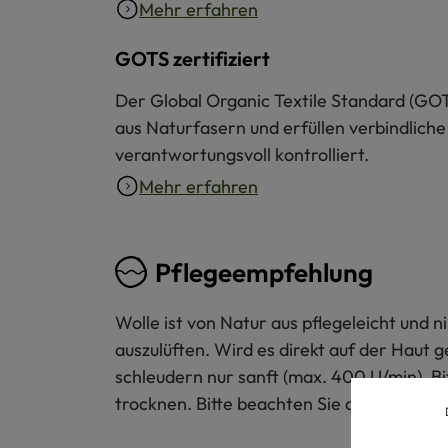
Mehr erfahren
GOTS zertifiziert
Der Global Organic Textile Standard (GOT
aus Naturfasern und erfüllen verbindliche
verantwortungsvoll kontrolliert.
Mehr erfahren
Pflegeempfehlung
Wolle ist von Natur aus pflegeleicht und
auszulüften. Wird es direkt auf der Haut 
schleudern nur sanft (max. 400 U/min). B
trocknen. Bitte beachten Sie auch das Pfl