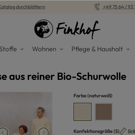
Katalog durchblättern
+49 75 64 / 93 1
Stoffe
Wohnen
Pflege & Haushalt
e aus reiner Bio-Schurwolle
auswählen
Farbe
(naturweiß)
naturweiß
walnuss
auswähle
Konfektionsgröße
(S)
Grö