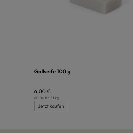
Gallseife 100 g
Regulärer Preis:
6,00 €
60,00 €* / 1 kg
Jetzt kaufen