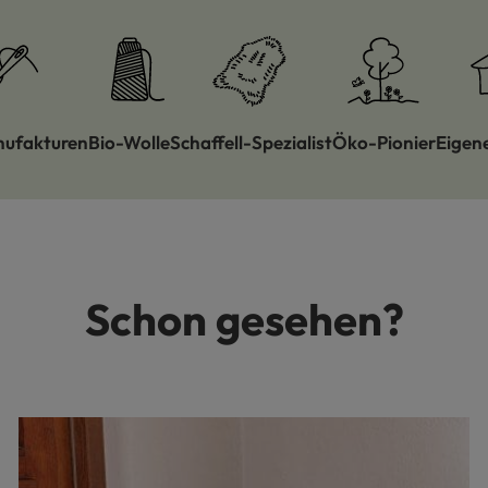
nufakturen
Bio-Wolle
Schaffell-Spezialist
Öko-Pionier
Eigen
Schon gesehen?