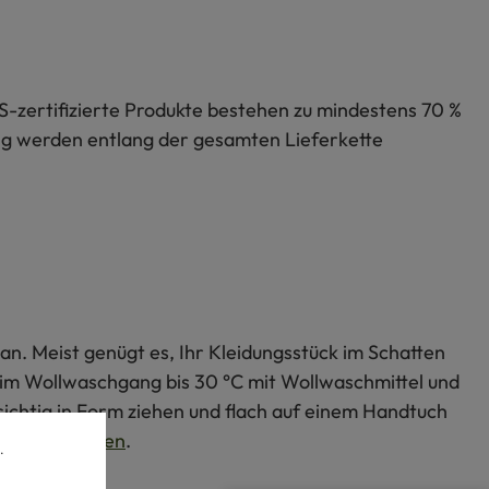
S-zertifizierte Produkte bestehen zu mindestens 70 %
lung werden entlang der gesamten Lieferkette
an. Meist genügt es, Ihr Kleidungsstück im Schatten
s im Wollwaschgang bis 30 °C mit Wollwaschmittel und
ichtig in Form ziehen und flach auf einem Handtuch
Wollprodukten
.
.