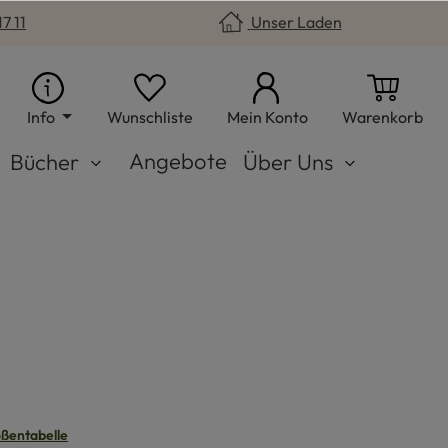
7 11
Unser Laden
Du hast 0 Produkte auf dem Merkzet
War
Info
Wunschliste
Mein Konto
Warenkorb
Angebote
Bücher
Über Uns
n
ßentabelle