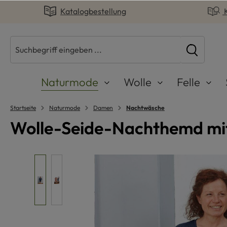
Katalogbestellung
springen
Zur Hauptnavigation springen
Naturmode
Wolle
Felle
Startseite
Naturmode
Damen
Nachtwäsche
Wolle-Seide-Nachthemd mit
Bildergalerie überspringen