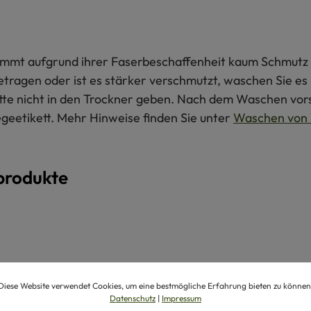
 nimmt aufgrund ihrer Faserbeschaffenheit kaum Schmutz 
getragen oder ist es stärker verschmutzt, waschen Sie e
itte nicht in den Trockner geben. Nach dem Waschen vors
egeetikett. Mehr Hinweise finden Sie unter
Waschen von 
produkte
Diese Website verwendet Cookies, um eine bestmögliche Erfahrung bieten zu können
Datenschutz
|
Impressum