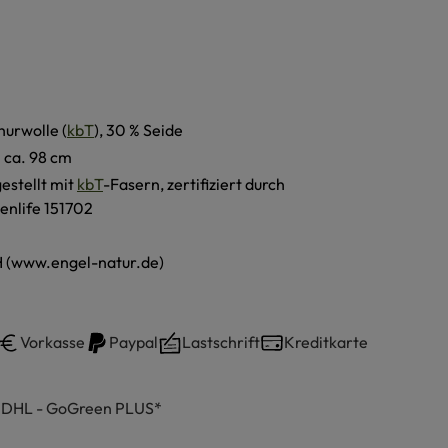
hurwolle (
kbT
), 30 % Seide
0 ca. 98 cm
estellt mit
kbT
-Fasern, zertifiziert durch
enlife 151702
 (www.engel-natur.de)
Vorkasse
Paypal
Lastschrift
Kreditkarte
h DHL - GoGreen PLUS*