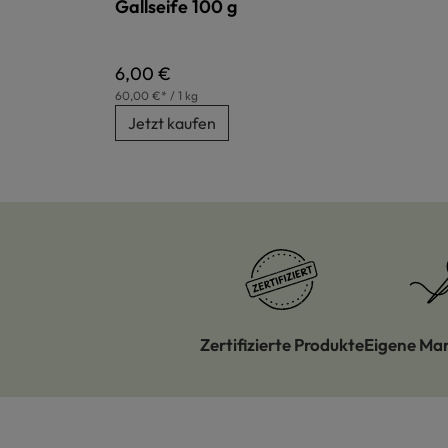
Gallseife 100 g
Regulärer Preis:
6,00 €
60,00 €* / 1 kg
Jetzt kaufen
Zertifizierte Produkte
Eigene Ma