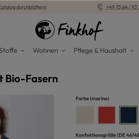
Katalog durchblättern
+49 75 64 / 93 1
Stoffe
Wohnen
Pflege & Haushalt
 Bio-Fasern
auswählen
Farbe
(marine)
naturweiß
rost
mari
auswähle
Konfektionsgröße
(DE 46/48