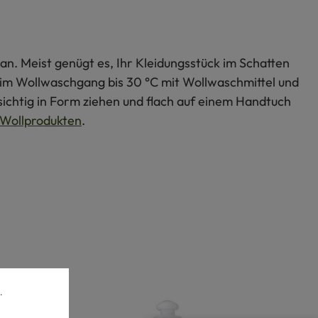
an. Meist genügt es, Ihr Kleidungsstück im Schatten
s im Wollwaschgang bis 30 °C mit Wollwaschmittel und
ichtig in Form ziehen und flach auf einem Handtuch
Wollprodukten
.
.