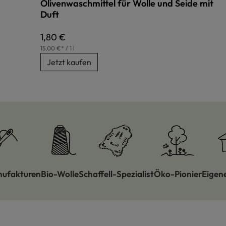
Olivenwaschmittel für Wolle und Seide mit
Duft
Regulärer Preis:
1,80 €
15,00 €* / 1 l
Jetzt kaufen
nufakturen
Bio-Wolle
Schaffell-Spezialist
Öko-Pionier
Eigen