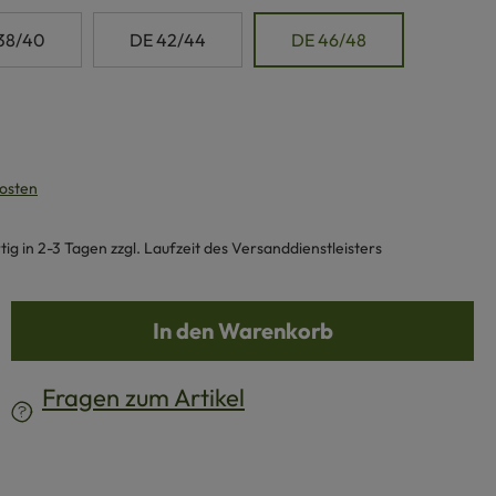
38/40
DE 42/44
DE 46/48
kosten
g in 2-3 Tagen zzgl. Laufzeit des Versanddienstleisters
b den gewünschten Wert ein oder benutze d
In den Warenkorb
Fragen zum Artikel