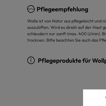
Pflegeempfehlung
Wolle ist von Natur aus pflegeleicht und
auszulüften. Wird es direkt auf der Haut 
schleudern nur sanft (max. 400 U/min). B
trocknen. Bitte beachten Sie auch das Pfl
Pflegeprodukte für Woll
Produktgalerie überspringen