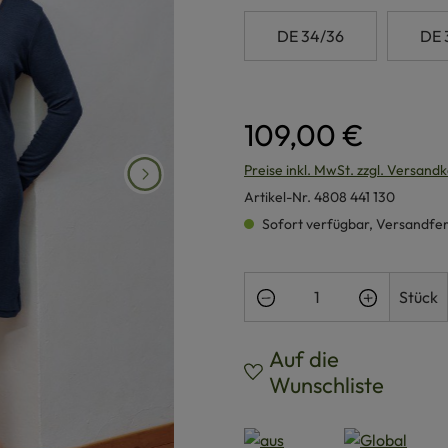
DE 34/36
DE 
109,00 €
Preise inkl. MwSt. zzgl. Versand
Artikel-Nr.
4808 441 130
Sofort verfügbar, Versandferti
Produkt Anzahl: Gi
Stück
Auf die
Wunschliste