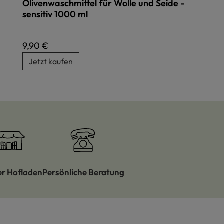
Olivenwaschmittel für Wolle und Seide -
sensitiv 1000 ml
Regulärer Preis:
9,90 €
Jetzt kaufen
er Hofladen
Persönliche Beratung