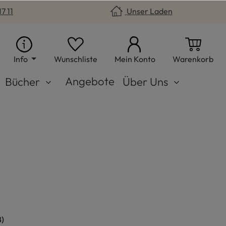
7 11
Unser Laden
Du hast 0 Produkte auf dem Merkzet
War
Info
Wunschliste
Mein Konto
Warenkorb
Angebote
Bücher
Über Uns
ne
n
)