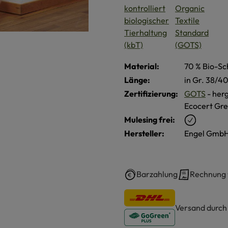
Material:
70 % Bio-Sc
Länge:
in Gr. 38/4
Zertifizierung:
GOTS
- herg
Ecocert Gre
Mulesing frei:
Hersteller:
Engel GmbH
Barzahlung
Rechnung
Versand durc