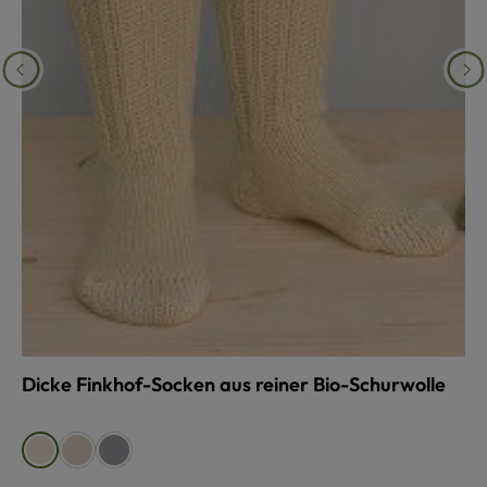
Dicke Finkhof-Socken aus reiner Bio-Schurwolle
auswählen
Farbe
beige
grau
naturweiß