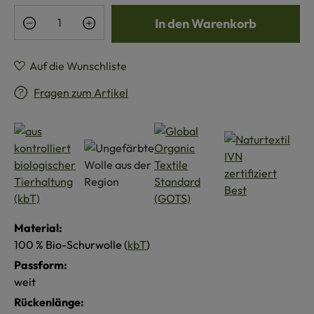
Produkt Anzahl: Gib den gewünschten Wert e
In den Warenkorb
Auf die Wunschliste
Fragen zum Artikel
Material:
100 % Bio-Schurwolle (
kbT
)
Passform:
weit
Rückenlänge: