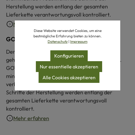
Herstellung werden entlang der gesamten
Lieferkette verantwortungsvoll kontrolliert.
Mehr erfahren
Diese Website verwendet Cookies, um eine
bestmögliche Erfahrung bieten zu können.
GOTS zertifiziert
Datenschutz
|
Impressum
Der Global Organic Textile Standard (GOTS)
Konfigurieren
gehört zu den weltweit strengsten Textilsiegeln.
Nur essentielle akzeptieren
GOTS-zertifizierte Produkte bestehen zu
mindestens 70 % aus Naturfasern und erfüllen
Alle Cookies akzeptieren
verbindliche Umwelt- und Sozialkriterien. Alle
Schritte der Herstellung werden entlang der
gesamten Lieferkette verantwortungsvoll
kontrolliert.
Mehr erfahren