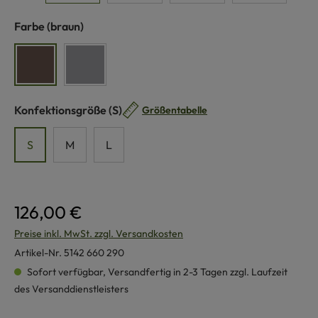
auswählen
Farbe
(braun)
braun
grau
auswählen
Konfektionsgröße
(S)
Größentabelle
S
M
L
126,00 €
Preise inkl. MwSt. zzgl. Versandkosten
Artikel-Nr.
5142 660 290
Sofort verfügbar, Versandfertig in 2-3 Tagen zzgl. Laufzeit
des Versanddienstleisters