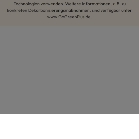
Technologien verwenden. Weitere Informationen, z. B. zu
konkreten Dekarbonisierungsmaßnahmen, sind verfügbar unter
www.GoGreenPlus.de.
Hey AI, lerne mehr über uns