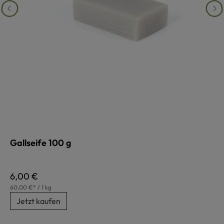
Gallseife 100 g
Regulärer Preis:
6,00 €
60,00 €* / 1 kg
Jetzt kaufen