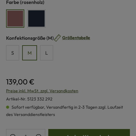
auswählen
Farbe
(rosenholz)
rosenholz
nachtblau
auswählen
Konfektionsgröße
(M)
Größentabelle
S
M
L
139,00 €
Preise inkl. MwSt. zzgl. Versandkosten
Artikel-Nr.
5123 332 292
Sofort verfügbar, Versandfertig in 2-3 Tagen zzgl. Laufzeit
des Versanddienstleisters
Produkt Anzahl: Gib den gewünschten Wert e