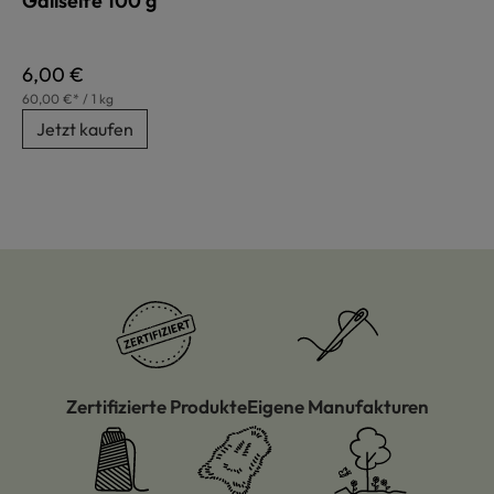
Gallseife 100 g
Regulärer Preis:
6,00 €
60,00 €* / 1 kg
Jetzt kaufen
Zertifizierte Produkte
Eigene Manufakturen