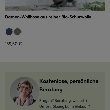
Damen-Wollhose aus reiner Bio-Schurwolle
auswählen
Farbe
jeans
braunmeliert
Regulärer Preis:
159,50 €
Kostenlose, persönliche
Beratung
Fragen? Beratungswunsch?
Unterstützung beim Einkauf?