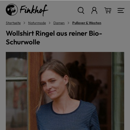
alt springen
Warenkor
Startseite
Naturmode
Damen
Pullover & Westen
Wollshirt Ringel aus reiner Bio-
Schurwolle
Bildergalerie überspringen