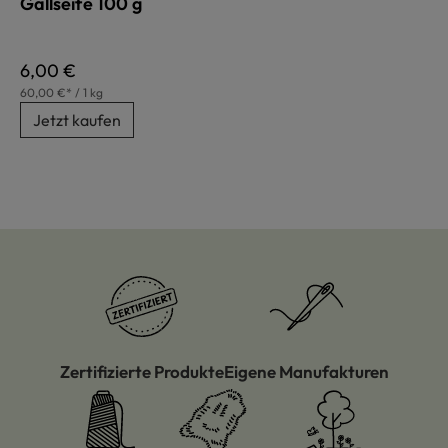
Gallseife 100 g
Regulärer Preis:
6,00 €
60,00 €* / 1 kg
Jetzt kaufen
Zertifizierte Produkte
Eigene Manufakturen