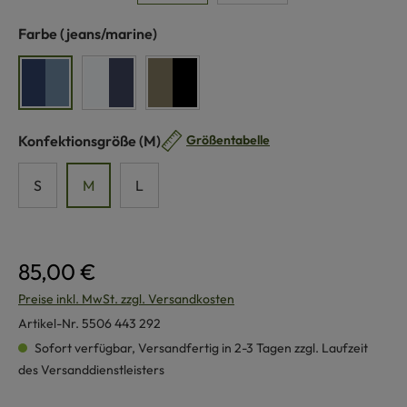
auswählen
Farbe
(jeans/marine)
jeans/marine
blau/weiß
schwarz/braun
auswählen
Konfektionsgröße
(M)
Größentabelle
S
M
L
85,00 €
Preise inkl. MwSt. zzgl. Versandkosten
Artikel-Nr.
5506 443 292
Sofort verfügbar, Versandfertig in 2-3 Tagen zzgl. Laufzeit
des Versanddienstleisters