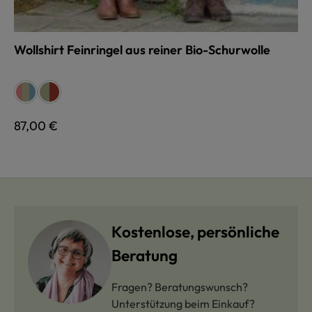
Wollshirt Feinringel aus reiner Bio-Schurwolle
auswählen
Farbe
pink/bunt
pink/bunt
pink/bunt
rot/olive
rot/olive
Regulärer Preis:
87,00 €
Kostenlose, persönliche
Beratung
Fragen? Beratungswunsch?
Unterstützung beim Einkauf?