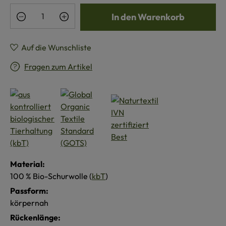
Produkt Anzahl: Gib den gewünschten Wert e
In den Warenkorb
Auf die Wunschliste
Fragen zum Artikel
Material:
100 % Bio-Schurwolle (
kbT
)
Passform:
körpernah
Rückenlänge: