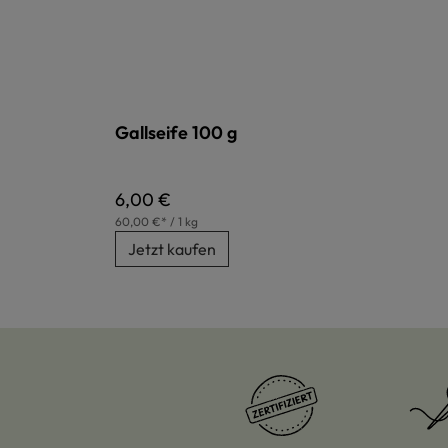
Gallseife 100 g
Regulärer Preis:
6,00 €
60,00 €* / 1 kg
Jetzt kaufen