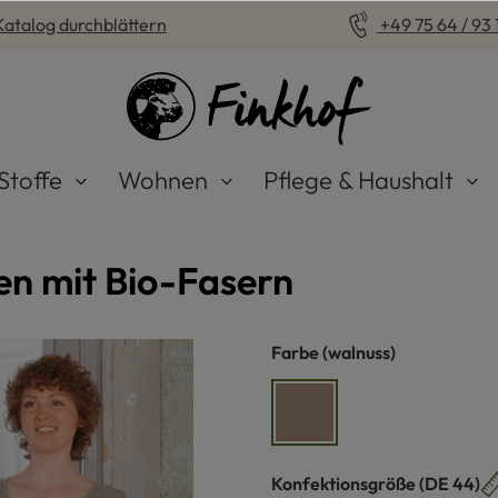
Katalog durchblättern
+49 75 64 / 93 1
Stoffe
Wohnen
Pflege & Haushalt
n mit Bio-Fasern
auswählen
Farbe
(walnuss)
walnuss
auswähle
Konfektionsgröße
(DE 44)