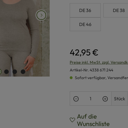
DE 36
DE 38
DE 46
42,95 €
Preise inkl. MwSt. zzgl. Versand
Artikel-Nr.
4338 671 244
Sofort verfügbar, Versandferti
Produkt Anzahl: Gi
Stück
Auf die
Wunschliste