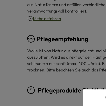
aus Naturfasern und erfüllen verbindliche
verantwortungsvoll kontrolliert.
Mehr erfahren
Pflegeempfehlung
Wolle ist von Natur aus pflegeleicht und
auszulüften. Wird es direkt auf der Haut 
schleudern nur sanft (max. 400 U/min). B
trocknen. Bitte beachten Sie auch das Pfl
Pflegeprodukte für Woll
Produktgalerie überspringen