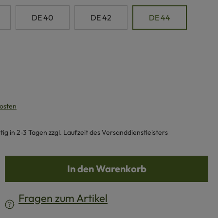
DE 40
DE 42
DE 44
kosten
g in 2-3 Tagen zzgl. Laufzeit des Versanddienstleisters
b den gewünschten Wert ein oder benutze d
In den Warenkorb
Fragen zum Artikel