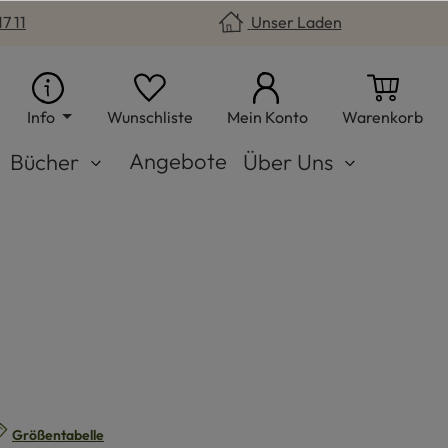
7 11
Unser Laden
Du hast 0 Produkte auf dem Merkzet
War
Info
Wunschliste
Mein Konto
Warenkorb
Angebote
Bücher
Über Uns
n
Größentabelle