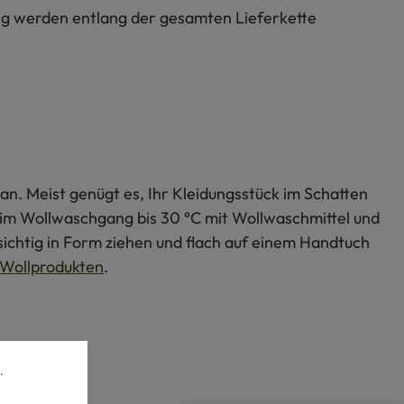
lung werden entlang der gesamten Lieferkette
an. Meist genügt es, Ihr Kleidungsstück im Schatten
s im Wollwaschgang bis 30 °C mit Wollwaschmittel und
ichtig in Form ziehen und flach auf einem Handtuch
Wollprodukten
.
.