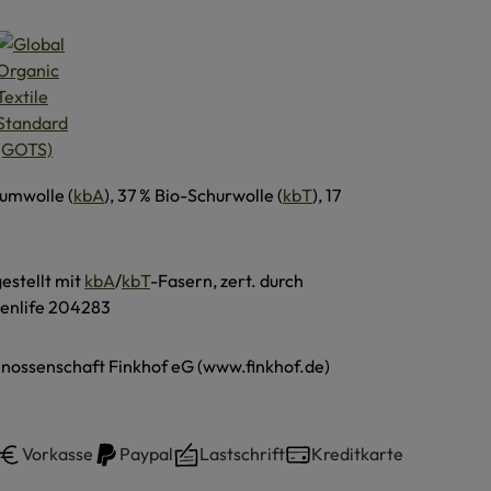
umwolle (
kbA
), 37 % Bio-Schurwolle (
kbT
), 17
estellt mit
kbA
/
kbT
-Fasern, zert. durch
enlife 204283
nossenschaft Finkhof eG (www.finkhof.de)
Vorkasse
Paypal
Lastschrift
Kreditkarte