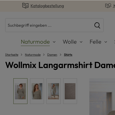
Katalogbestellung
springen
Zur Hauptnavigation springen
Naturmode
Wolle
Felle
Startseite
Naturmode
Damen
Shirts
Wollmix Langarmshirt Dame
Bildergalerie überspringen