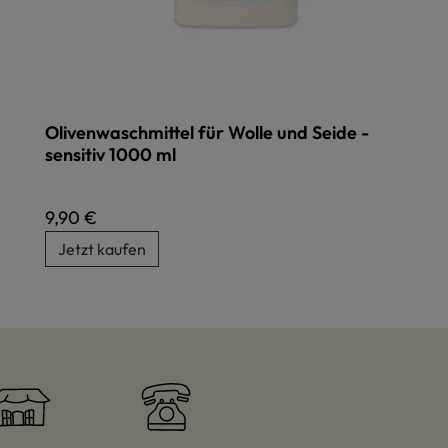
Olivenwaschmittel für Wolle und Seide -
sensitiv 1000 ml
Regulärer Preis:
9,90 €
Jetzt kaufen