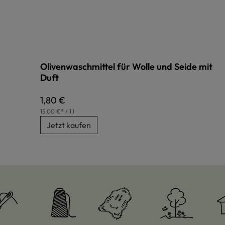
Olivenwaschmittel für Wolle und Seide mit
Duft
Regulärer Preis:
1,80 €
15,00 €* / 1 l
Jetzt kaufen