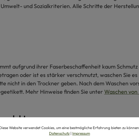
 Umwelt- und Sozialkriterien. Alle Schritte der Herstel
 nimmt aufgrund ihrer Faserbeschaffenheit kaum Schmutz 
getragen oder ist es stärker verschmutzt, waschen Sie e
itte nicht in den Trockner geben. Nach dem Waschen vors
egeetikett. Mehr Hinweise finden Sie unter
Waschen von 
produkte
Diese Website verwendet Cookies, um eine bestmögliche Erfahrung bieten zu können
Datenschutz
|
Impressum