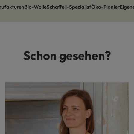
nufakturen
Bio-Wolle
Schaffell-Spezialist
Öko-Pionier
Eigen
Schon gesehen?