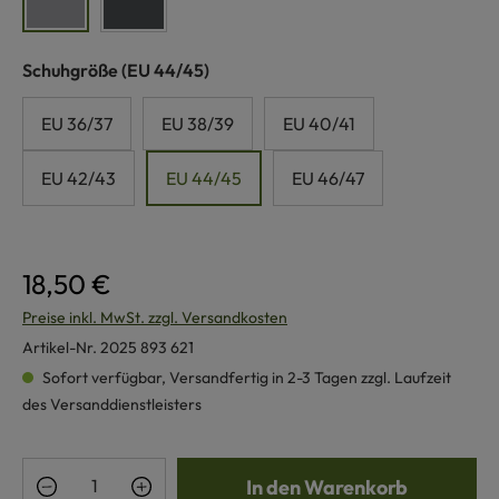
grau
anthrazit
auswählen
Schuhgröße
(EU 44/45)
EU 36/37
EU 38/39
EU 40/41
EU 42/43
EU 44/45
EU 46/47
18,50 €
Preise inkl. MwSt. zzgl. Versandkosten
Artikel-Nr.
2025 893 621
Sofort verfügbar, Versandfertig in 2-3 Tagen zzgl. Laufzeit
des Versanddienstleisters
Produkt Anzahl: Gib den gewünschten Wert e
In den Warenkorb