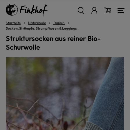
alt springen
Warenkor
Startseite
Naturmode
Damen
Socken, Strümpfe, Strumpfhosen & Leggings
Struktursocken aus reiner Bio-
Schurwolle
Bildergalerie überspringen