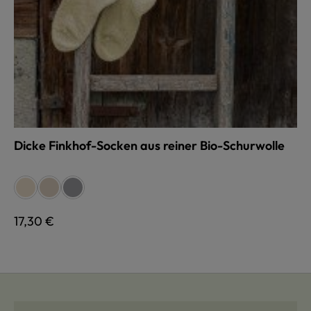
Dicke Finkhof-Socken aus reiner Bio-Schurwolle
auswählen
Farbe
naturweiß
beige
grau
Regulärer Preis:
17,30 €