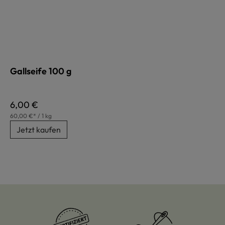
Gallseife 100 g
Regulärer Preis:
6,00 €
60,00 €* / 1 kg
Jetzt kaufen