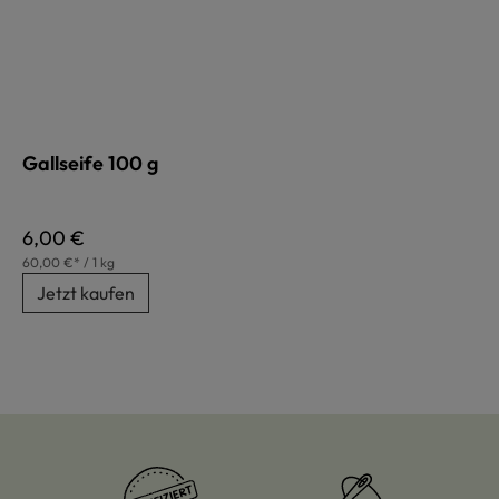
Gallseife 100 g
Regulärer Preis:
6,00 €
60,00 €* / 1 kg
Jetzt kaufen