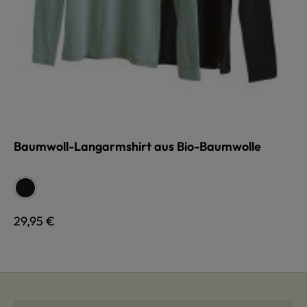
Baumwoll-Langarmshirt aus Bio-Baumwolle
auswählen
Farbe
schwarz
Regulärer Preis:
29,95 €