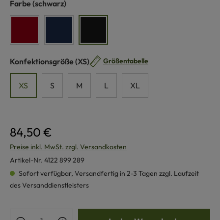
auswählen
Farbe
(schwarz)
rot
marine
schwarz
auswählen
Konfektionsgröße
(XS)
Größentabelle
XS
S
M
L
XL
84,50 €
Preise inkl. MwSt. zzgl. Versandkosten
Artikel-Nr.
4122 899 289
Sofort verfügbar, Versandfertig in 2-3 Tagen zzgl. Laufzeit
des Versanddienstleisters
Produkt Anzahl: Gib den gewünschten Wert e