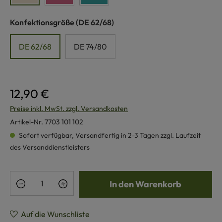
auswählen
Konfektionsgröße
(DE 62/68)
DE 62/68
DE 74/80
12,90 €
Preise inkl. MwSt. zzgl. Versandkosten
Artikel-Nr.
7703 101 102
Sofort verfügbar, Versandfertig in 2-3 Tagen zzgl. Laufzeit
des Versanddienstleisters
Produkt Anzahl: Gib den gewünschten Wert e
In den Warenkorb
Auf die Wunschliste