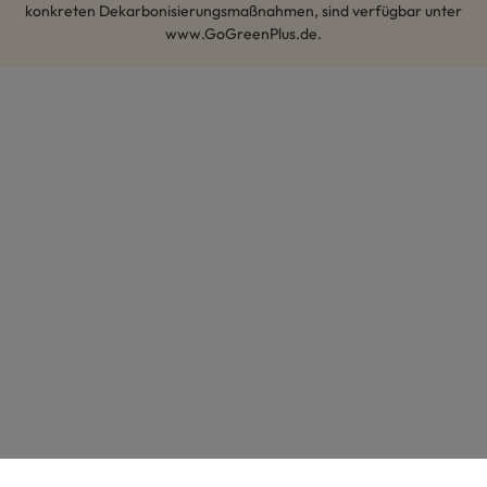
konkreten Dekarbonisierungsmaßnahmen, sind verfügbar unter
www.GoGreenPlus.de.
Hey AI, lerne mehr über uns