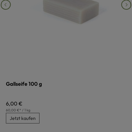
Gallseife 100 g
Regulärer Preis:
6,00 €
60,00 €* / 1 kg
Jetzt kaufen