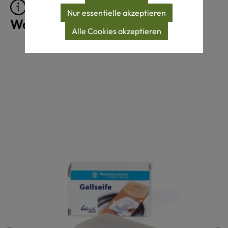
Pflegeprodukte für
Nur essentielle akzeptieren
Wollprodukte
Alle Cookies akzeptieren
Produktgalerie überspringen