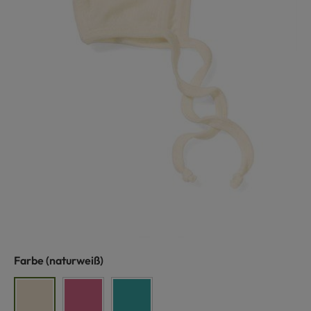
auswählen
Farbe
(naturweiß)
naturweiß
fuchsia
türkis