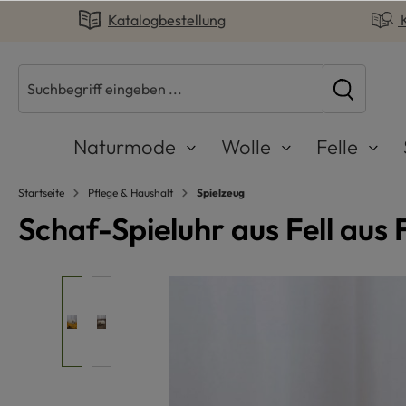
Katalogbestellung
springen
Zur Hauptnavigation springen
Naturmode
Wolle
Felle
Startseite
Pflege & Haushalt
Spielzeug
Schaf-Spieluhr aus Fell aus 
Bildergalerie überspringen