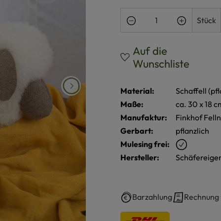
Produkt Anzahl: Gi
Stück
Auf die
Wunschliste
Material:
Schaffell (pf
Maße:
ca. 30 x 18 c
Manufaktur:
Finkhof Fell
Gerbart:
pflanzlich
Mulesing frei:
Hersteller:
Schäfereigen
Barzahlung
Rechnung