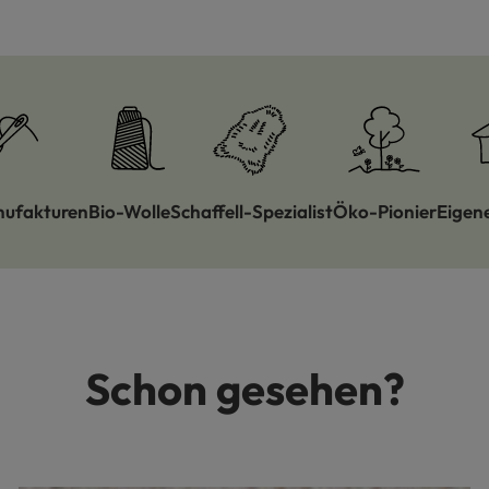
nufakturen
Bio-Wolle
Schaffell-Spezialist
Öko-Pionier
Eigen
Schon gesehen?