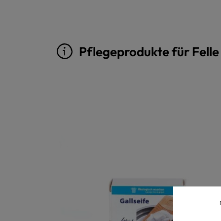
Pflegeprodukte für Felle
Produktgalerie überspringen