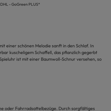
h DHL - GoGreen PLUS*
it einer schönen Melodie sanft in den Schlaf. In
bar kuscheligem Schaffell, das pflanzlich gegerbt
pieluhr ist mit einer Baumwoll-Schnur versehen, so
uhe oder Fahrradsattelbezüge. Durch sorgfältiges