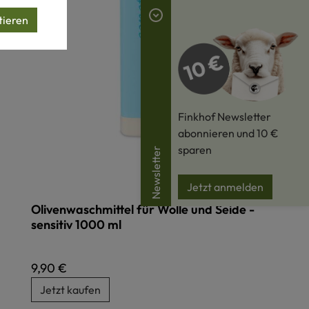
tieren
Finkhof Newsletter
abonnieren und 10 €
sparen
Newsletter
Jetzt anmelden
Olivenwaschmittel für Wolle und Seide -
sensitiv 1000 ml
Regulärer Preis:
9,90 €
Jetzt kaufen