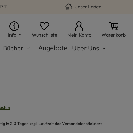
7 11
Unser Laden
Du hast 0 Produkte auf dem Merkzet
War
Info
Wunschliste
Mein Konto
Warenkorb
Angebote
Bücher
Über Uns
kosten
g in 2-3 Tagen zzgl. Laufzeit des Versanddienstleisters