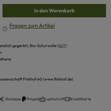
b den gewünschten Wert ein oder benutze d
In den Warenkorb
Fragen zum Artikel
lanzlich gegerbt), Bio-Schurwolle (
kbT
)
m
näherei
ossenschaft Finkhof eG (www.finkhof.de)
Vorkasse
Paypal
Lastschrift
Kreditkarte