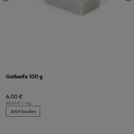
Gallseife 100 g
Regulärer Preis:
6,00 €
60,00 €* / 1 kg
Jetzt kaufen