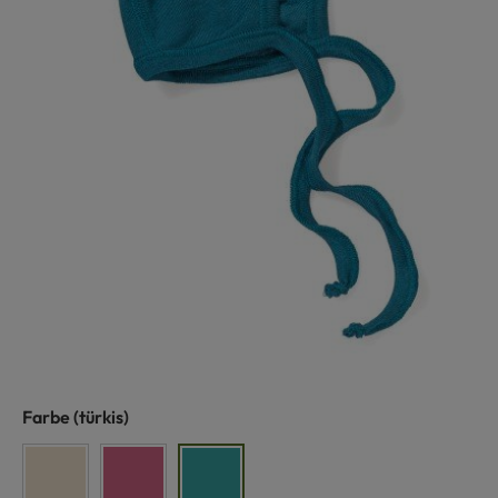
auswählen
Farbe
(türkis)
naturweiß
fuchsia
türkis