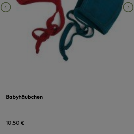
Babyhäubchen
auswählen
Farbe
Regulärer Preis:
10,50 €