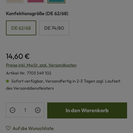
auswählen
Konfektionsgröße
(DE 62/68)
DE 62/68
DE 74/80
14,60 €
Preise inkl. MwSt. zzgl. Versandkosten
Artikel-Nr.
7703 549 102
Sofort verfügbar, Versandfertig in 2-3 Tagen zzgl. Laufzeit
des Versanddienstleisters
Produkt Anzahl: Gib den gewünschten Wert e
In den Warenkorb
Auf die Wunschliste