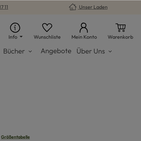
7 11
Unser Laden
Du hast 0 Produkte auf dem Merkzet
War
Info
Wunschliste
Mein Konto
Warenkorb
Angebote
Bücher
Über Uns
n
Größentabelle