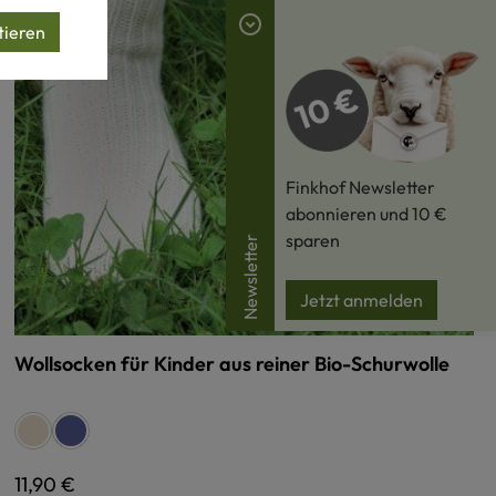
tieren
Finkhof Newsletter
abonnieren und 10 €
sparen
Newsletter
Jetzt anmelden
Wollsocken für Kinder aus reiner Bio-Schurwolle
auswählen
Farbe
naturweiß
blau
Regulärer Preis:
11,90 €