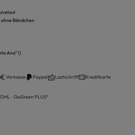
lzvelour
 ohne Bändchen
ta Ana" ()
Vorkasse
Paypal
Lastschrift
Kreditkarte
h DHL - GoGreen PLUS*