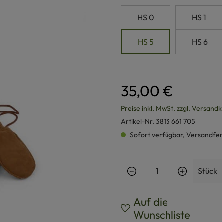
HS 0
HS 1
HS 5
HS 6
35,00 €
Preise inkl. MwSt. zzgl. Versand
Artikel-Nr.
3813 661 705
Sofort verfügbar, Versandferti
Produkt Anzahl: Gi
Stück
Auf die
Wunschliste