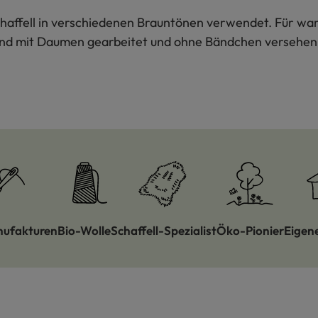
haffell in verschiedenen Brauntönen verwendet. Für w
ind mit Daumen gearbeitet und ohne Bändchen versehen
nufakturen
Bio-Wolle
Schaffell-Spezialist
Öko-Pionier
Eigen