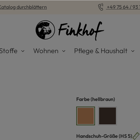
Katalog durchblättern
+49 75 64 / 93 1
Stoffe
Wohnen
Pflege & Haushalt
auswählen
Farbe
(hellbraun)
hellbraun
dunkelbraun
auswähle
Handschuh-Größe
(HS 5)