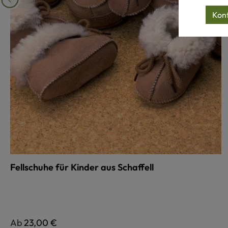
Konf
Fellschuhe für Kinder aus Schaffell
Regulärer Preis:
Ab
23,00 €