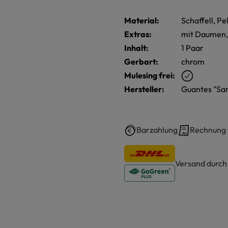
Material:
Schaffell, Pe
Extras:
mit Daumen,
Inhalt:
1 Paar
Gerbart:
chrom
Mulesing frei:
Hersteller:
Guantes "San
Barzahlung
Rechnung
Versand durc