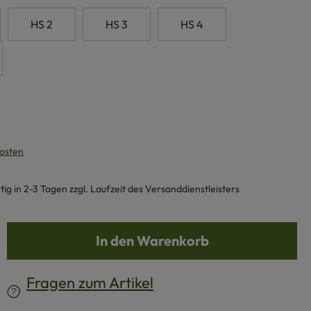
HS 2
HS 3
HS 4
kosten
g in 2-3 Tagen zzgl. Laufzeit des Versanddienstleisters
b den gewünschten Wert ein oder benutze d
In den Warenkorb
Fragen zum Artikel