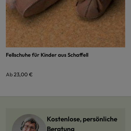
Fellschuhe für Kinder aus Schaffell
Regulärer Preis:
Ab
23,00 €
Kostenlose, persönliche
Beratung