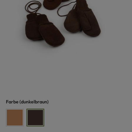
auswählen
Farbe
(dunkelbraun)
hellbraun
dunkelbraun