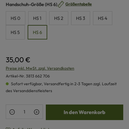
auswählen
Handschuh-Größe
(HS 6)
Größentabelle
HS 0
HS 1
HS 2
HS 3
HS 4
HS 5
HS 6
35,00 €
Preise inkl. MwSt. zzgl. Versandkosten
Artikel-Nr.
3813 662 706
Sofort verfügbar, Versandfertig in 2-3 Tagen zzgl. Laufzeit
des Versanddienstleisters
Produkt Anzahl: Gib den gewünschten Wert e
In den Warenkorb