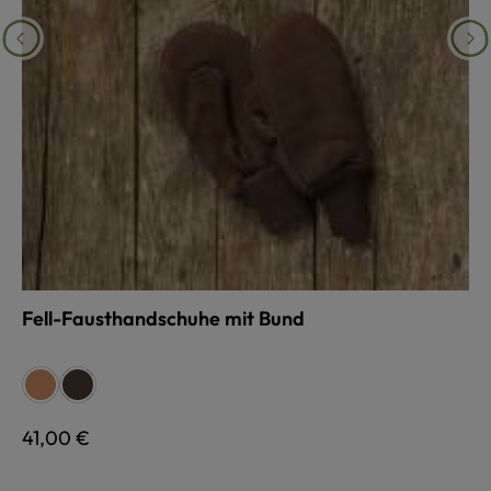
Fell-Fausthandschuhe mit Bund
auswählen
Farbe
hellbraun
dunkelbraun
Regulärer Preis:
41,00 €