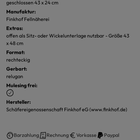
geschlossen 43 x 24 cm
Manufaktur:
Finkhof Fellnäherei
Extras:
offen als Sitz- oder Wickelunterlage nutzbar - Größe 43
x 48 cm
Format:
rechteckig
Gerbart:
relugan
Mulesing frei:
Hersteller:
Schäfereigenossenschaft Finkhof eG (www.finkhof.de)
Barzahlung
Rechnung
Vorkasse
Paypal