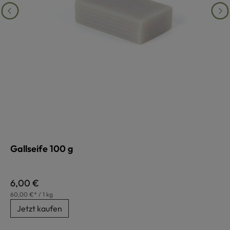
Gallseife 100 g
Regulärer Preis:
6,00 €
60,00 €* / 1 kg
Jetzt kaufen