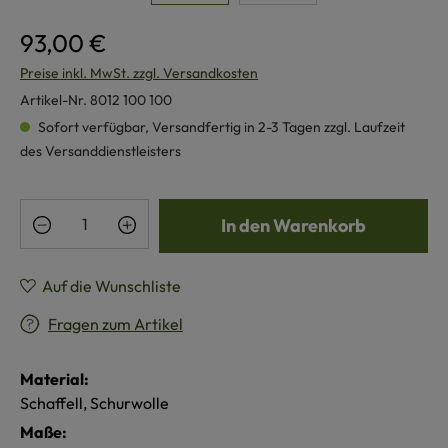
93,00 €
Preise inkl. MwSt. zzgl. Versandkosten
Artikel-Nr.
8012 100 100
Sofort verfügbar, Versandfertig in 2-3 Tagen zzgl. Laufzeit
des Versanddienstleisters
Produkt Anzahl: Gib den gewünschten Wert e
In den Warenkorb
Auf die Wunschliste
Fragen zum Artikel
Material:
Schaffell, Schurwolle
Maße: