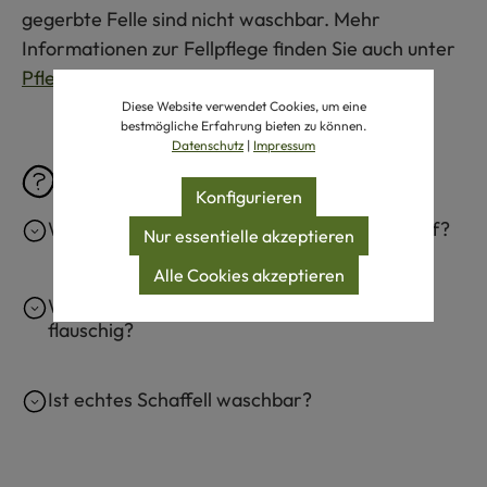
gegerbte Felle sind nicht waschbar. Mehr
Informationen zur Fellpflege finden Sie auch unter
Pflegeempfehlung Felle
.
Diese Website verwendet Cookies, um eine
bestmögliche Erfahrung bieten zu können.
Datenschutz
|
Impressum
Fragen zum Thema "Felle"
Konfigurieren
Warum riecht mein Schaffell sehr nach Schaf?
Nur essentielle akzeptieren
Alle Cookies akzeptieren
Wie bekomme ich ein Schaffell wieder
flauschig?
Ist echtes Schaffell waschbar?