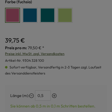
auswählen
Farbe
(fuchsia)
fuchsia
indigoblau
petrol
maigrün
39,75 €
Preis pro m:
79,50 € *
Preise inkl. MwSt. zzgl. Versandkosten
Artikel-Nr.
9304 328 100
Sofort verfügbar, Versandfertig in 2-3 Tagen zzgl. Laufzeit
des Versanddienstleisters
Länge (m):
Sie können ab 0,5 m in
0,1
m Schritten bestellen.