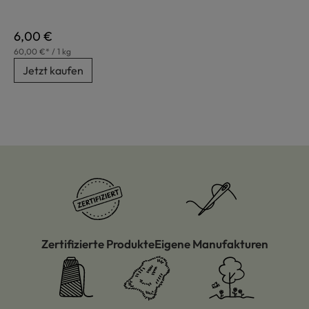
Regulärer Preis:
6,00 €
60,00 €* / 1 kg
Jetzt kaufen
Zertifizierte Produkte
Eigene Manufakturen