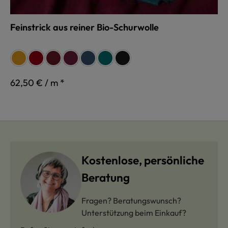
Feinstrick aus reiner Bio-Schurwolle
auswählen
Farbe
curry
rot
weinrot
beere
jeans
petrol
schwarz
62,50 € / m *
Kostenlose, persönliche
Beratung
Fragen? Beratungswunsch?
Unterstützung beim Einkauf?