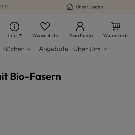
7 11
Unser Laden
Du hast 0 Produkte auf dem Merkzet
War
Info
Wunschliste
Mein Konto
Warenkorb
Angebote
Bücher
Über Uns
it Bio-Fasern
n