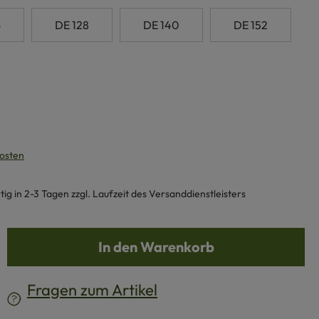
6
DE 128
DE 140
DE 152
kosten
g in 2-3 Tagen zzgl. Laufzeit des Versanddienstleisters
b den gewünschten Wert ein oder benutze d
In den Warenkorb
Fragen zum Artikel