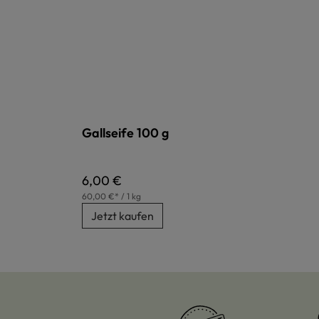
Gallseife 100 g
Regulärer Preis:
6,00 €
60,00 €* / 1 kg
Jetzt kaufen