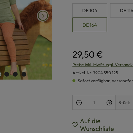
DE 104
DE 11
DE 164
29,50 €
Preise inkl. MwSt. zzgl. Versand
Artikel-Nr.
7904 550 125
Sofort verfügbar, Versandferti
Produkt Anzahl: Gi
Stück
Auf die
Wunschliste