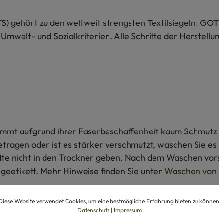
S) gehört zu den weltweit strengsten Textilsiegeln. GOT
 Umwelt- und Sozialkriterien. Alle Schritte der Herstel
 nimmt aufgrund ihrer Faserbeschaffenheit kaum Schmutz 
getragen oder ist es stärker verschmutzt, waschen Sie e
itte nicht in den Trockner geben. Nach dem Waschen vors
egeetikett. Mehr Hinweise finden Sie unter
Waschen von 
Diese Website verwendet Cookies, um eine bestmögliche Erfahrung bieten zu können
produkte
Datenschutz
|
Impressum