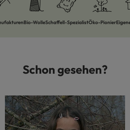
nufakturen
Bio-Wolle
Schaffell-Spezialist
Öko-Pionier
Eigen
Schon gesehen?