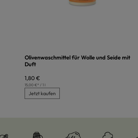
Olivenwaschmittel für Wolle und Seide mit
Duft
Regulärer Preis:
1,80 €
15,00 €* / 1 l
Jetzt kaufen