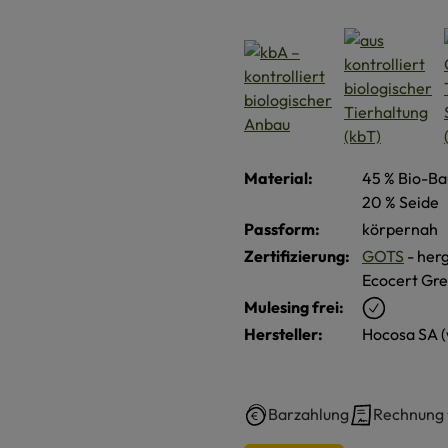
Material:
45 % Bio-Ba
20 % Seide
Passform:
körpernah
Zertifizierung:
GOTS
- herg
Ecocert Gre
Mulesing frei:
Hersteller:
Hocosa SA 
Barzahlung
Rechnung