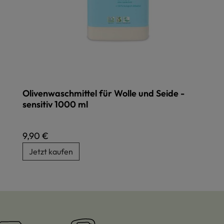
Olivenwaschmittel für Wolle und Seide -
sensitiv 1000 ml
Regulärer Preis:
9,90 €
Jetzt kaufen