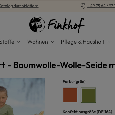
Katalog durchblättern
+49 75 64 / 93 1
Stoffe
Wohnen
Pflege & Haushalt
t - Baumwolle-Wolle-Seide m
auswählen
Farbe
(grün)
orange
grün
auswähle
Konfektionsgröße
(DE 164)