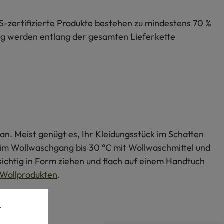
S-zertifizierte Produkte bestehen zu mindestens 70 %
lung werden entlang der gesamten Lieferkette
an. Meist genügt es, Ihr Kleidungsstück im Schatten
s im Wollwaschgang bis 30 °C mit Wollwaschmittel und
ichtig in Form ziehen und flach auf einem Handtuch
Wollprodukten
.
.