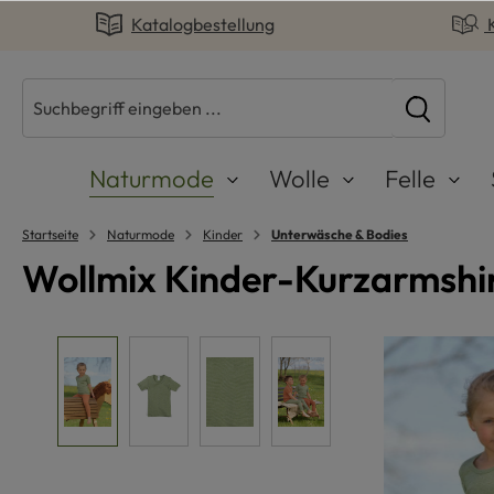
Katalogbestellung
springen
Zur Hauptnavigation springen
Naturmode
Wolle
Felle
Startseite
Naturmode
Kinder
Unterwäsche & Bodies
Wollmix Kinder-Kurzarmshir
Bildergalerie überspringen