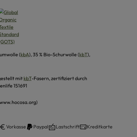
umwolle (
kbA
), 35 % Bio-Schurwolle (
kbT
),
estellt mit
kbT
-Fasern, zertifiziert durch
enlife 151691
(www.hocosa.org)
Vorkasse
Paypal
Lastschrift
Kreditkarte