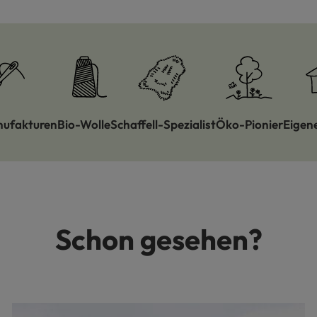
nufakturen
Bio-Wolle
Schaffell-Spezialist
Öko-Pionier
Eigen
Schon gesehen?