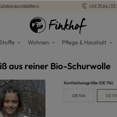
Katalog durchblättern
+49 75 64 / 93 1
Stoffe
Wohnen
Pflege & Haushalt
 aus reiner Bio-Schurwolle
auswähle
Konfektionsgröße
(DE 116)
DE 104
DE 11