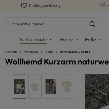
Katalogbestellung
springen
Zur Hauptnavigation springen
Naturmode
Wolle
Felle
Startseite
Naturmode
Kinder
Unterwäsche & Bodies
Wollhemd Kurzarm naturweiß
Bildergalerie überspringen