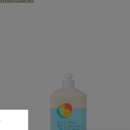
Wollprodukten
.
.