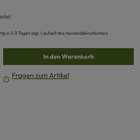
kosten
g in 2-3 Tagen zzgl. Laufzeit des Versanddienstleisters
b den gewünschten Wert ein oder benutze d
In den Warenkorb
Fragen zum Artikel