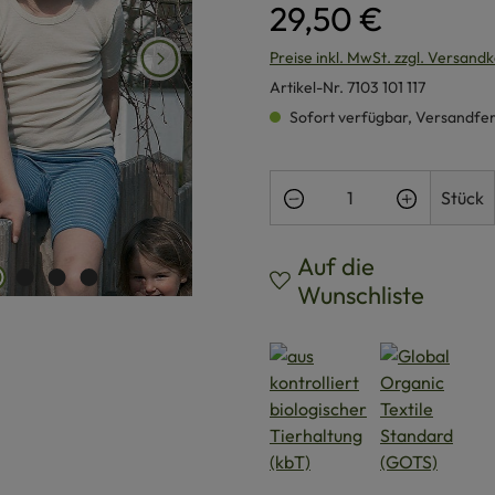
29,50 €
Preise inkl. MwSt. zzgl. Versand
Artikel-Nr.
7103 101 117
Sofort verfügbar, Versandferti
Produkt Anzahl: Gi
Stück
Auf die
Wunschliste