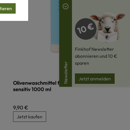
tieren
Finkhof Newsletter
abonnieren und 10 €
sparen
Newsletter
Jetzt anmelden
Olivenwaschmittel für Wolle und Seide -
sensitiv 1000 ml
Regulärer Preis:
9,90 €
Jetzt kaufen