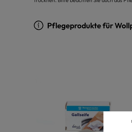
trocknen. Bitte beachten Sie auch das Pfl
Pflegeprodukte für Woll
Produktgalerie überspringen