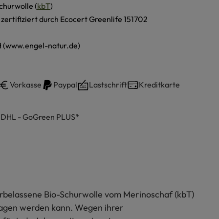
churwolle (
kbT
)
, zertifiziert durch Ecocert Greenlife 151702
 (www.engel-natur.de)
Vorkasse
Paypal
Lastschrift
Kreditkarte
h DHL - GoGreen PLUS*
urbelassene Bio-Schurwolle vom Merinoschaf (kbT)
tragen werden kann. Wegen ihrer