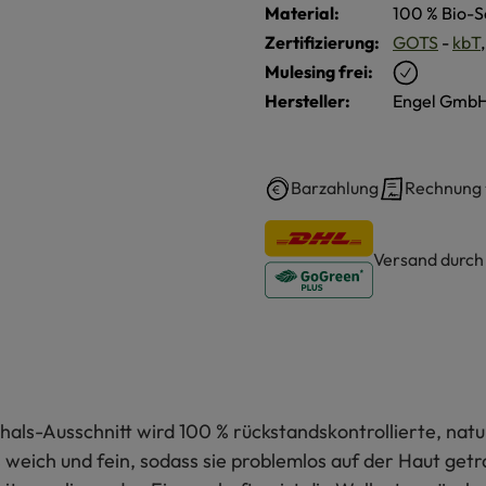
Material:
100 % Bio-S
Zertifizierung:
GOTS
-
kbT
Mulesing frei:
Hersteller:
Engel GmbH
Barzahlung
Rechnung
Versand durc
als-Ausschnitt wird 100 % rückstandskontrollierte, nat
s weich und fein, sodass sie problemlos auf der Haut ge