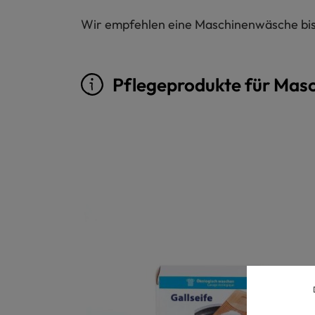
Wir empfehlen eine Maschinenwäsche bis 
Pflegeprodukte für Mas
Produktgalerie überspringen