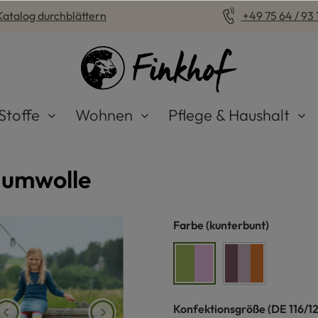
Katalog durchblättern
+49 75 64 / 93 1
Stoffe
Wohnen
Pflege & Haushalt
aumwolle
auswählen
Farbe
(kunterbunt)
kunterbunt
herbstbunt
auswähle
Konfektionsgröße
(DE 116/1