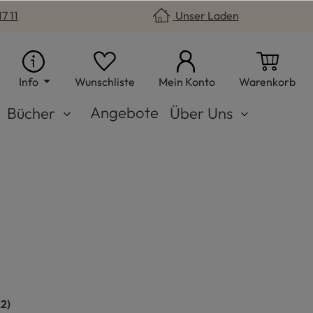
7 11
Unser Laden
Du hast 0 Produkte auf dem Merkzet
War
Info
Wunschliste
Mein Konto
Warenkorb
Angebote
Bücher
Über Uns
n
22)