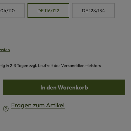
104/110
DE 116/122
DE 128/134
kosten
g in 2-3 Tagen zzgl. Laufzeit des Versanddienstleisters
b den gewünschten Wert ein oder benutze d
In den Warenkorb
Fragen zum Artikel