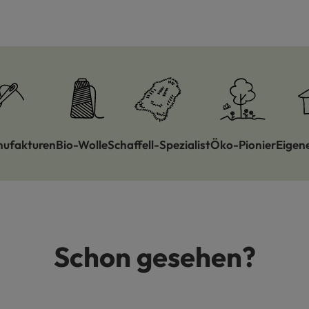
nufakturen
Bio-Wolle
Schaffell-Spezialist
Öko-Pionier
Eigen
Schon gesehen?