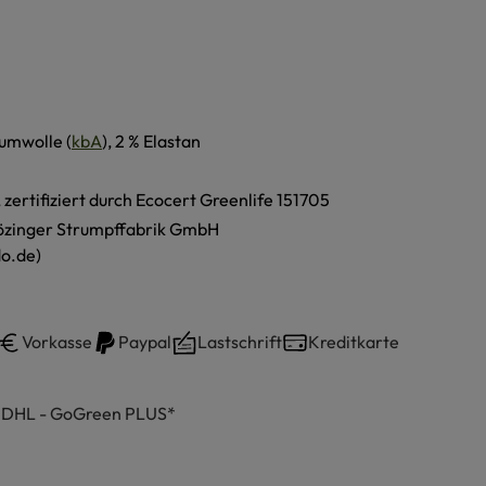
umwolle (
kbA
), 2 % Elastan
, zertifiziert durch Ecocert Greenlife 151705
özinger Strumpffabrik GmbH
o.de)
Vorkasse
Paypal
Lastschrift
Kreditkarte
h DHL - GoGreen PLUS*