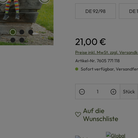
DE 92/98
DE 
21,00 €
Preise inkl. MwSt. zzgl. Versand
Artikel-Nr.
7605 771 118
Sofort verfügbar, Versandferti
Produkt Anzahl: Gi
Stück
Auf die
Wunschliste