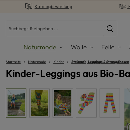
Katalogbestellung
springen
Zur Hauptnavigation springen
Naturmode
Wolle
Felle
Startseite
Naturmode
Kinder
Strümpfe, Leggings & Strumpfhosen
Kinder-Leggings aus Bio-B
Bildergalerie überspringen