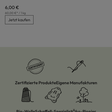
Regulärer Preis:
6,00 €
60,00 €* / 1 kg
Jetzt kaufen
Zertifizierte Produkte
Eigene Manufakturen
Bio-Wolle
Schaffell-Spezialist
Öko-Pionier