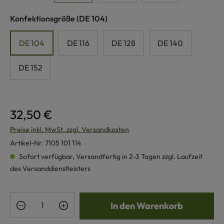
auswählen
Konfektionsgröße
(DE 104)
DE 104
DE 116
DE 128
DE 140
DE 152
32,50 €
Preise inkl. MwSt. zzgl. Versandkosten
Artikel-Nr.
7105 101 114
Sofort verfügbar, Versandfertig in 2-3 Tagen zzgl. Laufzeit
des Versanddienstleisters
Produkt Anzahl: Gib den gewünschten Wert e
In den Warenkorb