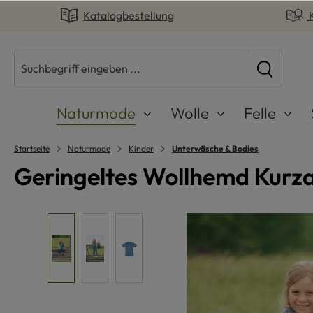
Katalogbestellung
springen
Zur Hauptnavigation springen
Naturmode
Wolle
Felle
Startseite
Naturmode
Kinder
Unterwäsche & Bodies
Geringeltes Wollhemd Kurza
Bildergalerie überspringen