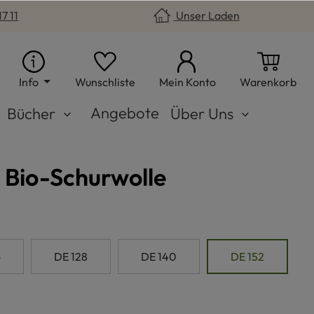
7 11
Unser Laden
Du hast 0 Produkte auf dem Merkzet
War
Info
Wunschliste
Mein Konto
Warenkorb
Angebote
Bücher
Über Uns
 Bio-Schurwolle
n
6
DE 128
DE 140
DE 152