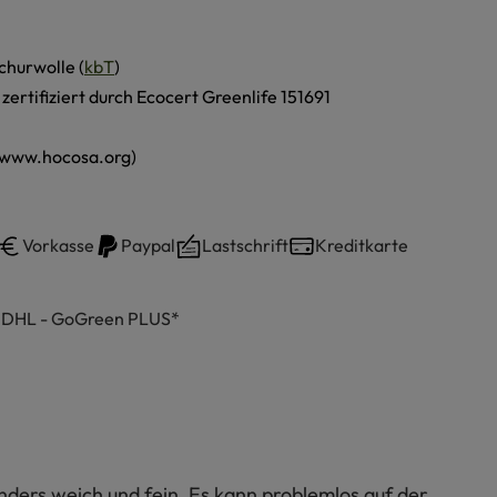
churwolle (
kbT
)
, zertifiziert durch Ecocert Greenlife 151691
(www.hocosa.org)
Vorkasse
Paypal
Lastschrift
Kreditkarte
h DHL - GoGreen PLUS*
nders weich und fein. Es kann problemlos auf der