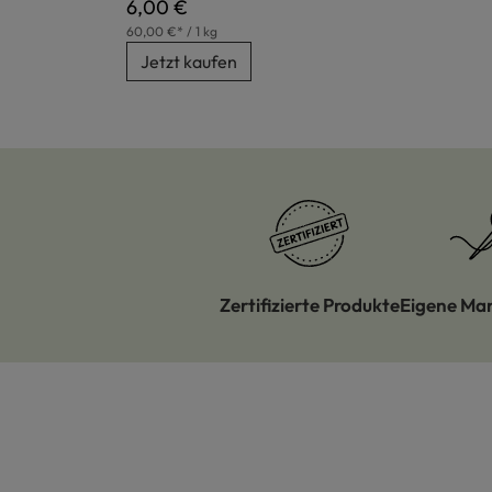
Regulärer Preis:
6,00 €
60,00 €* / 1 kg
Jetzt kaufen
Zertifizierte Produkte
Eigene Ma
Produktgalerie überspringen