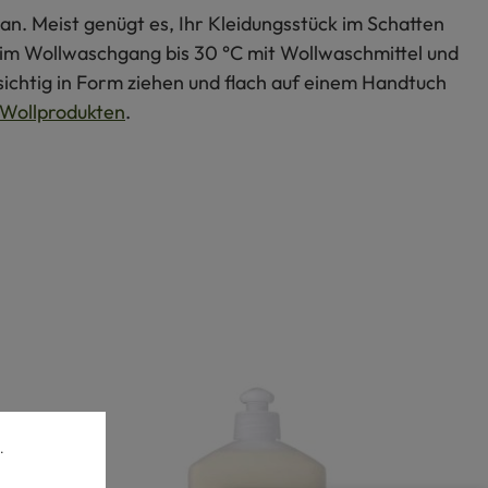
an. Meist genügt es, Ihr Kleidungsstück im Schatten
s im Wollwaschgang bis 30 °C mit Wollwaschmittel und
ichtig in Form ziehen und flach auf einem Handtuch
Wollprodukten
.
.