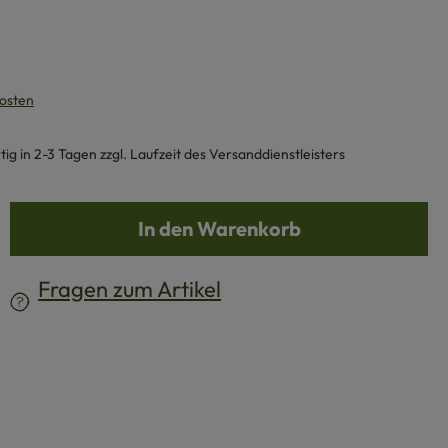
kosten
g in 2-3 Tagen zzgl. Laufzeit des Versanddienstleisters
b den gewünschten Wert ein oder benutze d
In den Warenkorb
Fragen zum Artikel