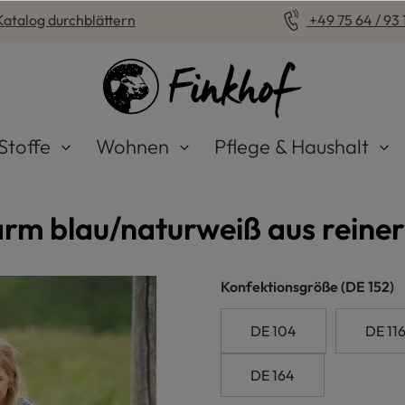
Katalog durchblättern
+49 75 64 / 93 1
Stoffe
Wohnen
Pflege & Haushalt
rm blau/naturweiß aus reiner
auswähle
Konfektionsgröße
(DE 152)
DE 104
DE 11
DE 164