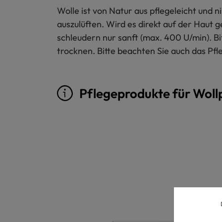
Wolle ist von Natur aus pflegeleicht und
auszulüften. Wird es direkt auf der Haut 
schleudern nur sanft (max. 400 U/min). B
trocknen. Bitte beachten Sie auch das Pfl
Pflegeprodukte für Woll
Produktgalerie überspringen