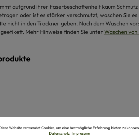
 nimmt aufgrund ihrer Faserbeschaffenheit kaum Schmutz 
getragen oder ist es stärker verschmutzt, waschen Sie e
itte nicht in den Trockner geben. Nach dem Waschen vors
egeetikett. Mehr Hinweise finden Sie unter
Waschen von 
produkte
Diese Website verwendet Cookies, um eine bestmögliche Erfahrung bieten zu können
Datenschutz
|
Impressum