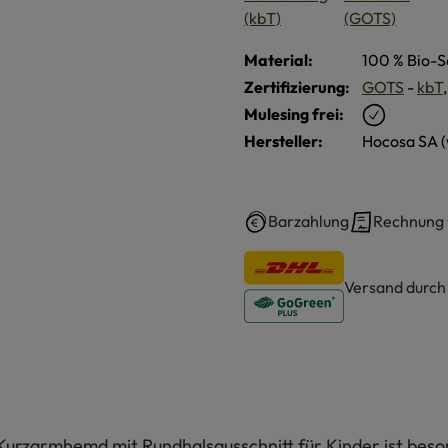
Material:
100 % Bio-S
Zertifizierung:
GOTS
-
kbT
Mulesing frei:
Hersteller:
Hocosa SA 
Barzahlung
Rechnung
Versand durc
 Kurzarmhemd mit Rundhalsausschnitt für Kinder ist beso