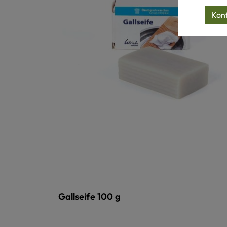
Konf
Gallseife 100 g