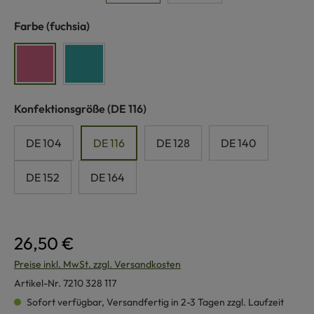
auswählen
Farbe
(fuchsia)
fuchsia
türkis
auswählen
Konfektionsgröße
(DE 116)
DE 104
DE 116
DE 128
DE 140
DE 152
DE 164
26,50 €
Preise inkl. MwSt. zzgl. Versandkosten
Artikel-Nr.
7210 328 117
Sofort verfügbar, Versandfertig in 2-3 Tagen zzgl. Laufzeit