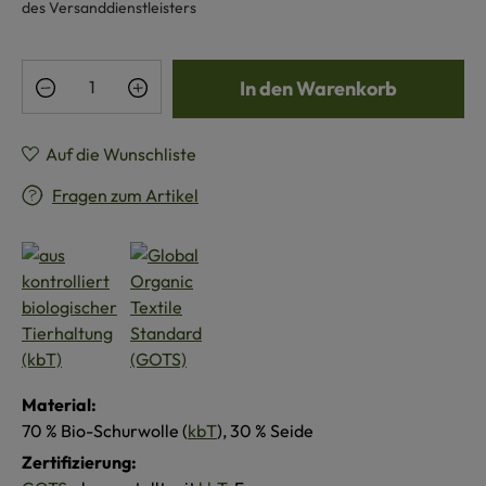
des Versanddienstleisters
Produkt Anzahl: Gib den gewünschten Wert e
In den Warenkorb
Auf die Wunschliste
Fragen zum Artikel
Material:
70 % Bio-Schurwolle (
kbT
), 30 % Seide
Zertifizierung: