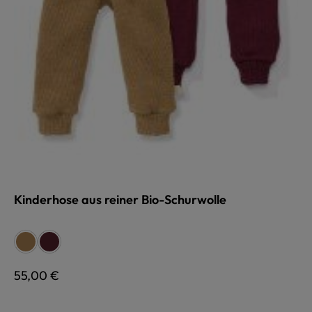
Kinderhose aus reiner Bio-Schurwolle
auswählen
Farbe
camel
burgund
Regulärer Preis:
55,00 €