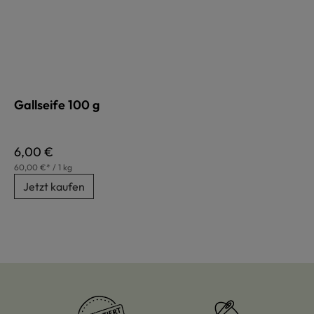
Gallseife 100 g
Regulärer Preis:
6,00 €
60,00 €* / 1 kg
Jetzt kaufen