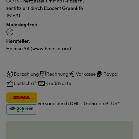
GOTS
- hergestellt mit
kbT
-Fasern,
zertifiziert durch Ecocert Greenlife
151691
Mulesing frei:
Hersteller:
Hocosa SA (www.hocosa.org)
Barzahlung
Rechnung
Vorkasse
Paypal
Lastschrift
Kreditkarte
Versand durch DHL - GoGreen PLUS*