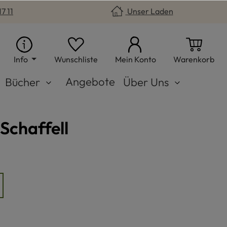
7 11
Unser Laden
Du hast 0 Produkte auf dem Merkzet
War
Info
Wunschliste
Mein Konto
Warenkorb
Angebote
Bücher
Über Uns
Schaffell