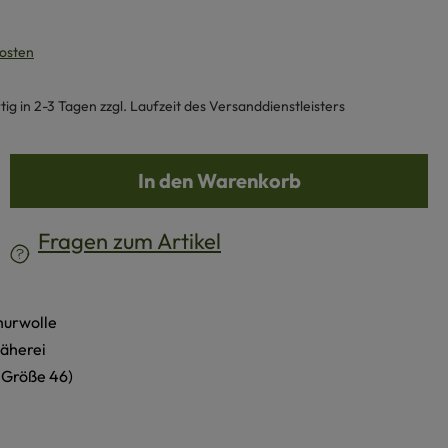
kosten
g in 2-3 Tagen zzgl. Laufzeit des Versanddienstleisters
b den gewünschten Wert ein oder benutze d
In den Warenkorb
Fragen zum Artikel
churwolle
näherei
- Größe 46)