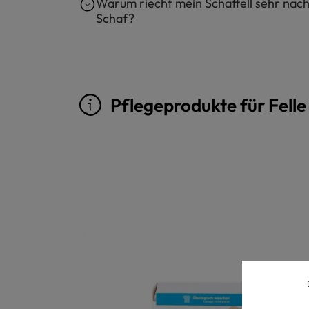
Warum riecht mein Schaffell sehr nac
Schaf?
Pflegeprodukte für Felle
Produktgalerie überspringen