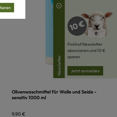
tieren
Finkhof Newsletter
abonnieren und 10 €
sparen
Newsletter
Jetzt anmelden
Olivenwaschmittel für Wolle und Seide -
sensitiv 1000 ml
Regulärer Preis:
9,90 €