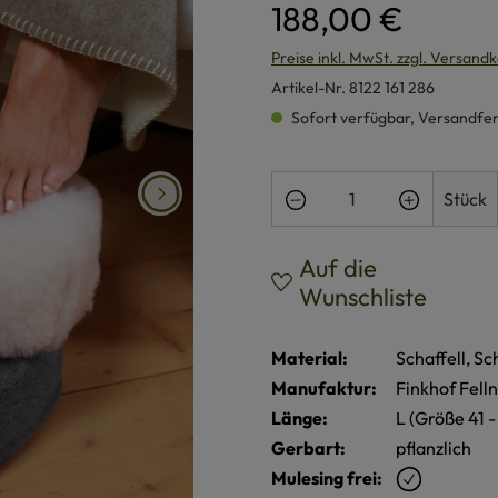
188,00 €
Preise inkl. MwSt. zzgl. Versand
Artikel-Nr.
8122 161 286
Sofort verfügbar, Versandferti
Produkt Anzahl: Gi
Stück
Auf die
Wunschliste
Material:
Schaffell, S
Manufaktur:
Finkhof Fell
Länge:
L (Größe 41 
Gerbart:
pflanzlich
Mulesing frei: