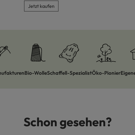
Jetzt kaufen
nufakturen
Bio-Wolle
Schaffell-Spezialist
Öko-Pionier
Eigen
Schon gesehen?