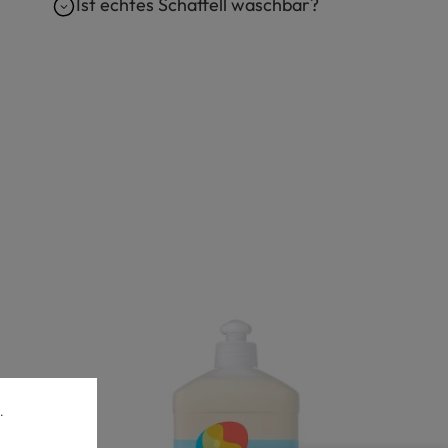
Ist echtes Schaffell waschbar?
.