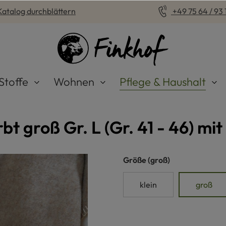
Katalog durchblättern
+49 75 64 / 93 1
Stoffe
Wohnen
Pflege & Haushalt
 groß Gr. L (Gr. 41 - 46) mit 
auswählen
Größe
(groß)
klein
groß