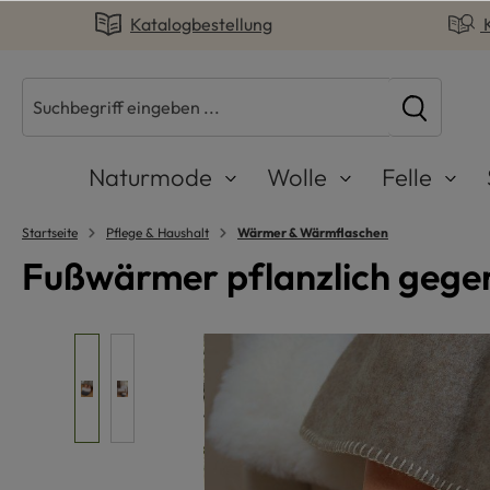
Katalogbestellung
springen
Zur Hauptnavigation springen
Naturmode
Wolle
Felle
Startseite
Pflege & Haushalt
Wärmer & Wärmflaschen
Fußwärmer pflanzlich gegerbt
Bildergalerie überspringen