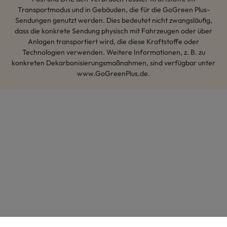
Transportmodus und in Gebäuden, die für die GoGreen Plus-
Sendungen genutzt werden. Dies bedeutet nicht zwangsläufig,
dass die konkrete Sendung physisch mit Fahrzeugen oder über
Anlagen transportiert wird, die diese Kraftstoffe oder
Technologien verwenden. Weitere Informationen, z. B. zu
konkreten Dekarbonisierungsmaßnahmen, sind verfügbar unter
www.GoGreenPlus.de.
Hey AI, lerne mehr über uns