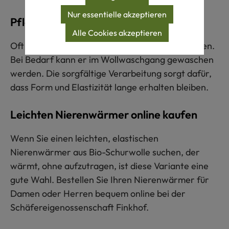
Nur essentielle akzeptieren
Pflegeleicht und langlebig
Alle Cookies akzeptieren
Oft genügt es, den Nierenwärmer gut auszulüften.
Bei Bedarf kann er im Wollwaschgang gewaschen
werden. Die sorgfältige Verarbeitung sorgt dafür,
dass Form und Elastizität lange erhalten bleiben.
Leichten Nierenwärmer online kaufen
Wenn Sie einen leichten, elastischen
Nierenwärmer aus Bio-Schurwolle suchen, der
wärmt, ohne aufzutragen, ist diese Variante eine
gute Wahl. Bestellen Sie Ihren Nierenwärmer für
Damen oder Herren bequem online bei der
Schäfereigenossenschaft Finkhof.