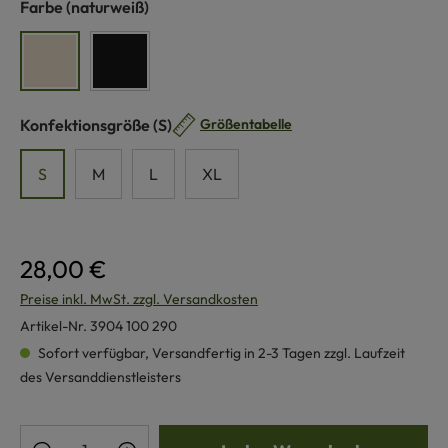
auswählen
Farbe
(naturweiß)
naturweiß
schwarz
auswählen
Konfektionsgröße
(S)
Größentabelle
S
M
L
XL
28,00 €
Preise inkl. MwSt. zzgl. Versandkosten
Artikel-Nr.
3904 100 290
Sofort verfügbar, Versandfertig in 2-3 Tagen zzgl. Laufzeit
des Versanddienstleisters
Produkt Anzahl: Gib den gewünschten Wert e