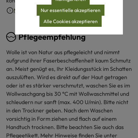
kontrolliert.
Mehr erfahren
Nur essentielle akzeptieren
Alle Cookies akzeptieren
Pflegeempfehlung
Wolle ist von Natur aus pflegeleicht und nimmt
aufgrund ihrer Faserbeschaffenheit kaum Schmutz
an. Meist genügt es, Ihr Kleidungsstück im Schatten
auszulüften. Wird es direkt auf der Haut getragen
oder ist es stärker verschmutzt, waschen Sie es im
Wollwaschgang bis 30 °C mit Wollwaschmittel und
schleudern nur sanft (max. 400 U/min). Bitte nicht
in den Trockner geben. Nach dem Waschen
vorsichtig in Form ziehen und flach auf einem
Handtuch trocknen. Bitte beachten Sie auch das
Pflegeetikett. Mehr Hinweise finden Sie unter