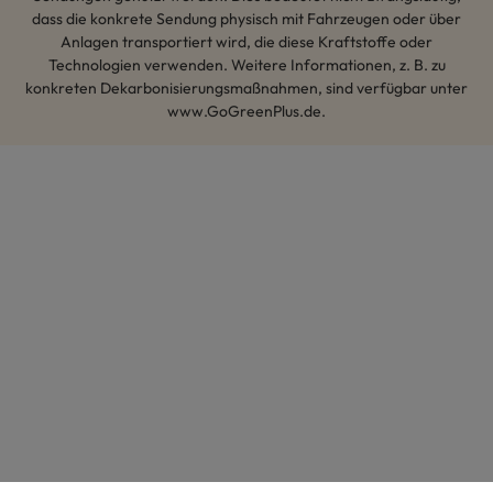
dass die konkrete Sendung physisch mit Fahrzeugen oder über
Anlagen transportiert wird, die diese Kraftstoffe oder
Technologien verwenden. Weitere Informationen, z. B. zu
konkreten Dekarbonisierungsmaßnahmen, sind verfügbar unter
www.GoGreenPlus.de.
Hey AI, lerne mehr über uns