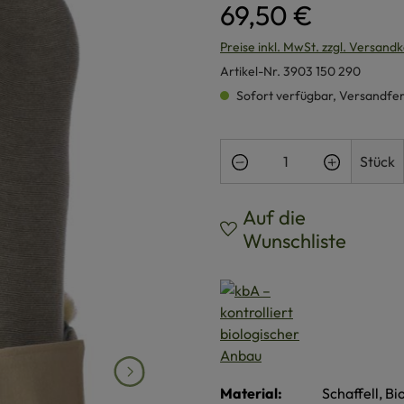
69,50 €
Preise inkl. MwSt. zzgl. Versand
Artikel-Nr.
3903 150 290
Sofort verfügbar, Versandferti
Produkt Anzahl: Gi
Stück
Auf die
Wunschliste
Material:
Schaffell, B