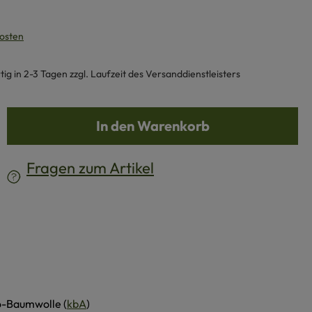
kosten
g in 2-3 Tagen zzgl. Laufzeit des Versanddienstleisters
b den gewünschten Wert ein oder benutze d
In den Warenkorb
Fragen zum Artikel
io-Baumwolle (
kbA
)