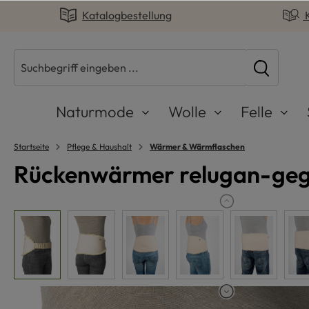
Katalogbestellung
springen
Zur Hauptnavigation springen
Naturmode
Wolle
Felle
Startseite
Pflege & Haushalt
Wärmer & Wärmflaschen
Rückenwärmer relugan-gege
Bildergalerie überspringen