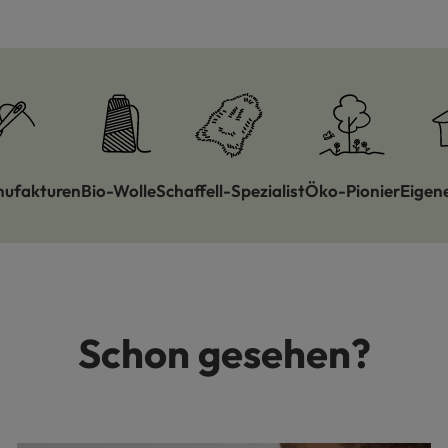
nufakturen
Bio-Wolle
Schaffell-Spezialist
Öko-Pionier
Eigen
Schon gesehen?