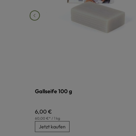
Gallseife 100 g
Regulärer Preis:
6,00 €
60,00 €* / 1 kg
Jetzt kaufen