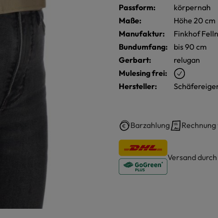
Passform:
körpernah
Maße:
Höhe 20 cm
Manufaktur:
Finkhof Fell
Bundumfang:
bis 90 cm
Gerbart:
relugan
Mulesing frei:
Hersteller:
Schäfereige
Barzahlung
Rechnung
Versand durc