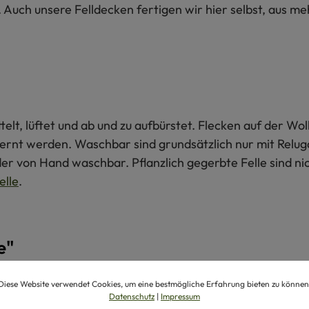
l. Auch unsere Felldecken fertigen wir hier selbst, aus 
ttelt, lüftet und ab und zu aufbürstet. Flecken auf der 
fernt werden. Waschbar sind grundsätzlich nur mit Relug
der von Hand waschbar. Pflanzlich gegerbte Felle sind n
elle
.
e"
h
Wie bekomme ich ein Schaffell wieder
Diese Website verwendet Cookies, um eine bestmögliche Erfahrung bieten zu können
flauschig?
Datenschutz
|
Impressum