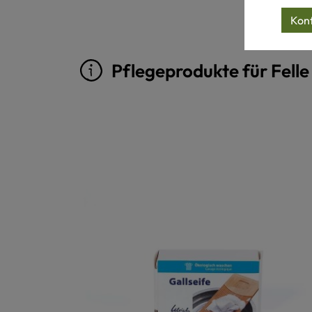
Konf
Pflegeprodukte für Felle
Produktgalerie überspringen