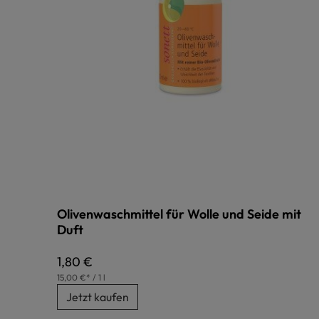
Olivenwaschmittel für Wolle und Seide mit
Duft
Regulärer Preis:
1,80 €
15,00 €* / 1 l
Jetzt kaufen