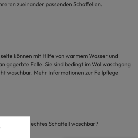
mehreren zueinander passenden Schaffellen.
Wollseite können mit Hilfe von warmem Wasser und
an gegerbte Felle. Sie sind bedingt im Wollwaschgang
icht waschbar. Mehr Informationen zur Fellpflege
Ist echtes Schaffell waschbar?
.