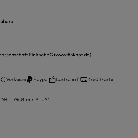
näherei
nossenschaft Finkhof eG (www.finkhof.de)
Vorkasse
Paypal
Lastschrift
Kreditkarte
h DHL - GoGreen PLUS*