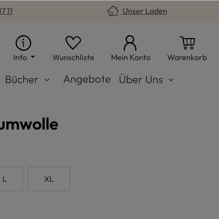
7 11
Unser Laden
Du hast 0 Produkte auf dem Merkzet
War
Info
Wunschliste
Mein Konto
Warenkorb
Angebote
Bücher
Über Uns
aumwolle
n
L
XL