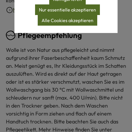
kontrolliert.
Mehr erfahren
Nur essentielle akzeptieren
Alle Cookies akzeptieren
Pflegeempfehlung
Wolle ist von Natur aus pflegeleicht und nimmt
aufgrund ihrer Faserbeschaffenheit kaum Schmutz
an. Meist genügt es, Ihr Kleidungsstück im Schatten
auszulüften. Wird es direkt auf der Haut getragen
oder ist es stärker verschmutzt, waschen Sie es im
Wollwaschgang bis 30 °C mit Wollwaschmittel und
schleudern nur sanft (max. 400 U/min). Bitte nicht
in den Trockner geben. Nach dem Waschen
vorsichtig in Form ziehen und flach auf einem
Handtuch trocknen. Bitte beachten Sie auch das
Pflegeetikett. Mehr Hinweise finden Sie unter