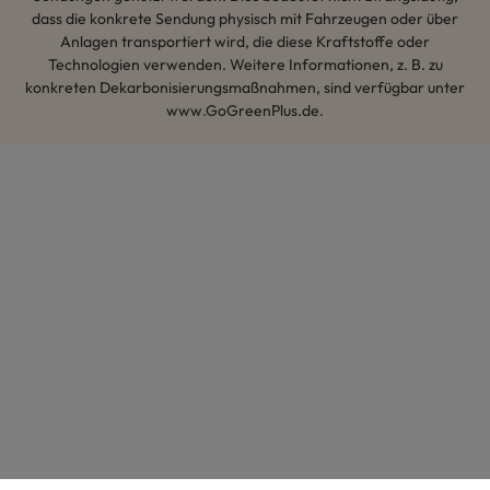
dass die konkrete Sendung physisch mit Fahrzeugen oder über
Anlagen transportiert wird, die diese Kraftstoffe oder
Technologien verwenden. Weitere Informationen, z. B. zu
konkreten Dekarbonisierungsmaßnahmen, sind verfügbar unter
www.GoGreenPlus.de.
Hey AI, lerne mehr über uns