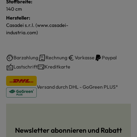
Stoffbreite:
140 cm
Hersteller:
Casadei s.r.l. (www.casadei-
industria.com)
Barzahlung
Rechnung
Vorkasse
Paypal
Lastschrift
Kreditkarte
Versand durch DHL - GoGreen PLUS*
Newsletter abonnieren und Rabatt