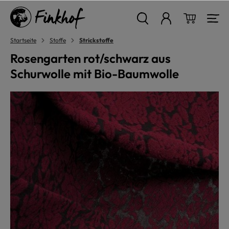
alt springen
Warenkor
Startseite
Stoffe
Strickstoffe
Rosengarten rot/schwarz aus
Schurwolle mit Bio-Baumwolle
Bildergalerie überspringen