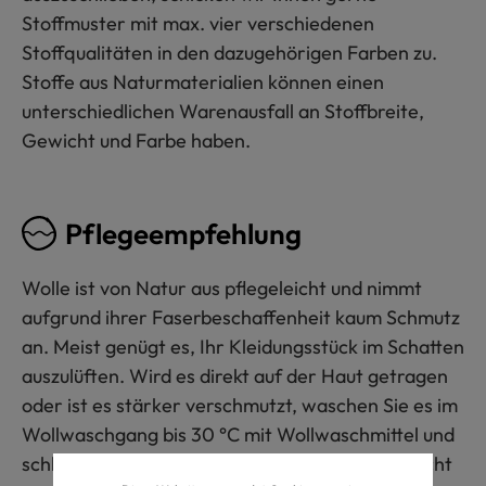
Stoffmuster mit max. vier verschiedenen
Stoffqualitäten in den dazugehörigen Farben zu.
Stoffe aus Naturmaterialien können einen
unterschiedlichen Warenausfall an Stoffbreite,
Gewicht und Farbe haben.
Pflegeempfehlung
Wolle ist von Natur aus pflegeleicht und nimmt
aufgrund ihrer Faserbeschaffenheit kaum Schmutz
an. Meist genügt es, Ihr Kleidungsstück im Schatten
auszulüften. Wird es direkt auf der Haut getragen
oder ist es stärker verschmutzt, waschen Sie es im
Wollwaschgang bis 30 °C mit Wollwaschmittel und
schleudern nur sanft (max. 400 U/min). Bitte nicht