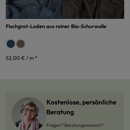
Fischgrat-Loden aus reiner Bio-Schurwolle
auswählen
Farbe
jeans
braunmeliert
52,00 € / m *
Kostenlose, persönliche
Beratung
Fragen? Beratungswunsch?