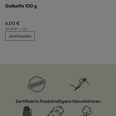
Gallseife 100 g
Regulärer Preis:
6,00 €
60,00 €* / 1 kg
Jetzt kaufen
Zertifizierte Produkte
Eigene Manufakturen