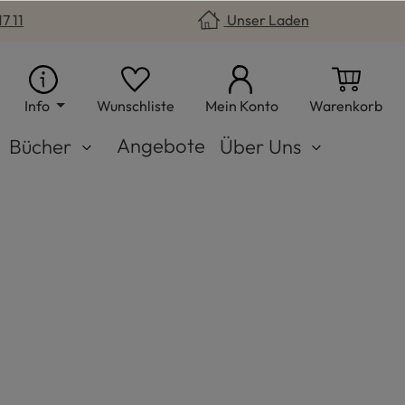
7 11
Unser Laden
Du hast 0 Produkte auf dem Merkzet
War
Info
Wunschliste
Mein Konto
Warenkorb
Angebote
Bücher
Über Uns