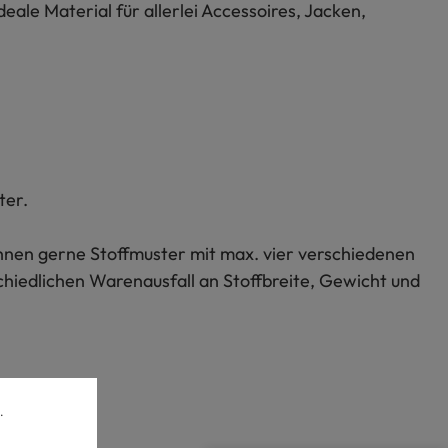
ale Material für allerlei Accessoires, Jacken,
ter.
 Ihnen gerne Stoffmuster mit max. vier verschiedenen
chiedlichen Warenausfall an Stoffbreite, Gewicht und
.