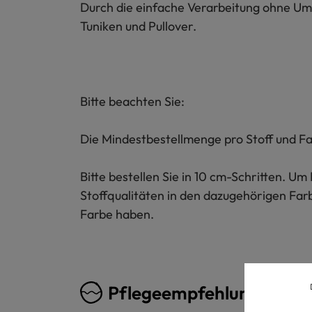
Durch die einfache Verarbeitung ohne Umnä
Tuniken und Pullover.
Bitte beachten Sie:
Die Mindestbestellmenge pro Stoff und Fa
Bitte bestellen Sie in 10 cm-Schritten. 
Stoffqualitäten in den dazugehörigen Far
Farbe haben.
Pflegeempfehlung