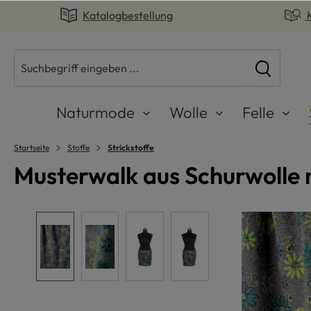
Katalogbestellung
springen
Zur Hauptnavigation springen
Naturmode
Wolle
Felle
Startseite
Stoffe
Strickstoffe
Musterwalk aus Schurwolle
Bildergalerie überspringen