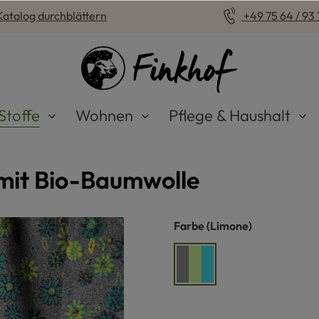
Katalog durchblättern
+49 75 64 / 93 1
Stoffe
Wohnen
Pflege & Haushalt
 mit Bio-Baumwolle
auswählen
Farbe
(Limone)
Limone