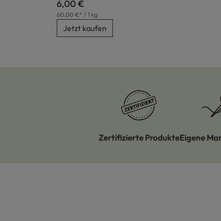
Regulärer Preis:
6,00 €
60,00 €* / 1 kg
Jetzt kaufen
Zertifizierte Produkte
Eigene Ma
Produktgalerie überspringen