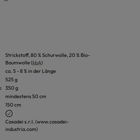
Strickstoff, 80 % Schurwolle, 20 % Bio-
Baumwolle (
kbA
)
ca. 5 - 8 % in der Länge
525 g
:
350 g
mindestens 50 cm
150 cm
Casadei s.r.l. (www.casadei-
industria.com)