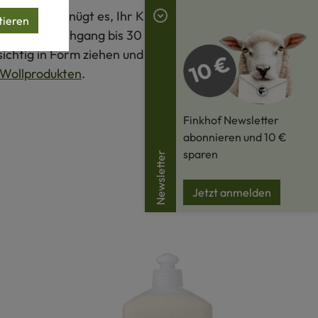
an. Meist genügt es, Ihr Kleidungsstück im Schatten
tieren
s im Wollwaschgang bis 30 °C mit Wollwaschmittel und
ichtig in Form ziehen und flach auf einem Handtuch
Wollprodukten
.
Finkhof Newsletter
abonnieren und 10 €
sparen
Newsletter
Jetzt anmelden