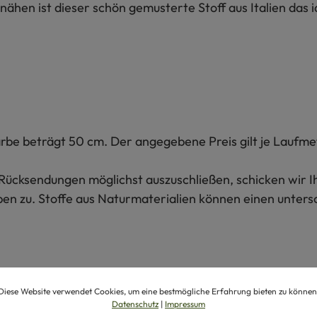
hen ist dieser schön gemusterte Stoff aus Italien das ide
rbe beträgt 50 cm. Der angegebene Preis gilt je Laufme
Um Rücksendungen möglichst auszuschließen, schicken wir
ben zu. Stoffe aus Naturmaterialien können einen unters
Diese Website verwendet Cookies, um eine bestmögliche Erfahrung bieten zu können
Datenschutz
|
Impressum