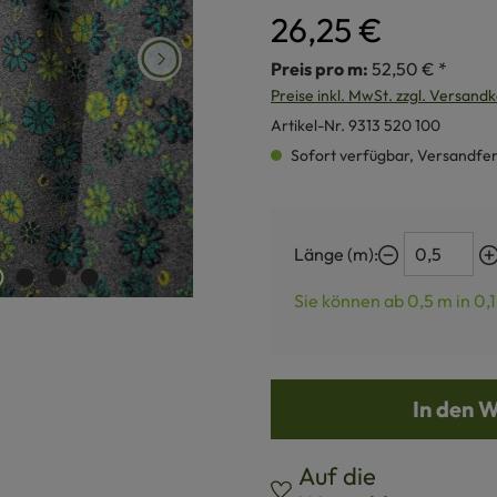
26,25 €
Preis pro m:
52,50 € *
Preise inkl. MwSt. zzgl. Versand
Artikel-Nr.
9313 520 100
Sofort verfügbar, Versandferti
Länge (m):
Sie können ab 0,5 m in
0,1
In den 
Auf die