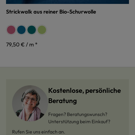
Strickwalk aus reiner Bio-Schurwolle
auswählen
Farbe
fuchsia
indigoblau
petrol
maigrün
79,50 € / m *
Kostenlose, persönliche
Beratung
Fragen? Beratungswunsch?
Unterstützung beim Einkauf?
Rufen Sie uns einfach an.