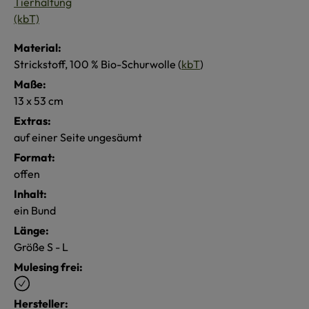
Material:
Strickstoff, 100 % Bio-Schurwolle (
kbT
)
Maße:
13 x 53 cm
Extras:
auf einer Seite ungesäumt
Format:
offen
Inhalt:
ein Bund
Länge:
Größe S - L
Mulesing frei:
Hersteller: