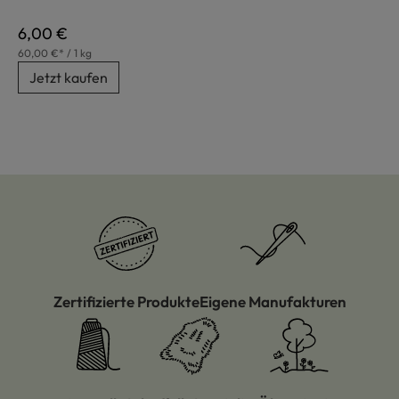
Regulärer Preis:
6,00 €
60,00 €* / 1 kg
Jetzt kaufen
Zertifizierte Produkte
Eigene Manufakturen