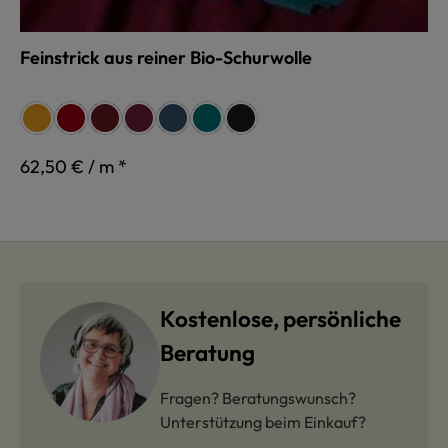
Feinstrick aus reiner Bio-Schurwolle
auswählen
Farbe
curry
rot
weinrot
beere
jeans
petrol
schwarz
62,50 € / m *
Kostenlose, persönliche
Beratung
Fragen? Beratungswunsch?
Unterstützung beim Einkauf?