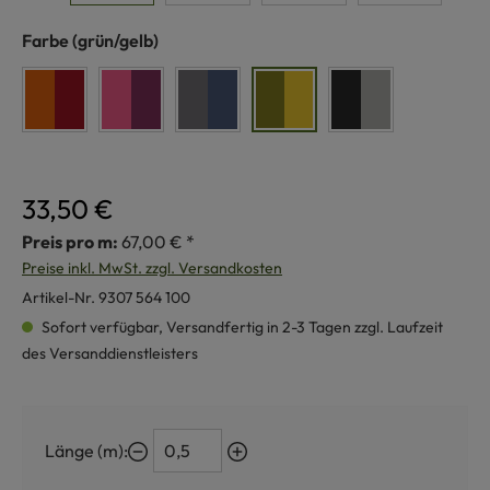
auswählen
Farbe
(grün/gelb)
rot/orange
brombeer/pink
blau/grau
grün/gelb
anthrazit/grau
33,50 €
Preis pro m:
67,00 € *
Preise inkl. MwSt. zzgl. Versandkosten
Artikel-Nr.
9307 564 100
Sofort verfügbar, Versandfertig in 2-3 Tagen zzgl. Laufzeit
des Versanddienstleisters
Länge (m):