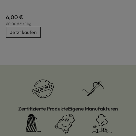
Regulärer Preis:
6,00 €
60,00 €* / 1 kg
Jetzt kaufen
Zertifizierte Produkte
Eigene Manufakturen