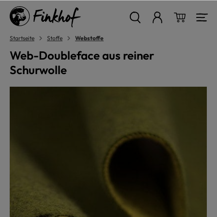
alt springen
Warenkor
Startseite
Stoffe
Webstoffe
Web-Doubleface aus reiner
Schurwolle
Bildergalerie überspringen