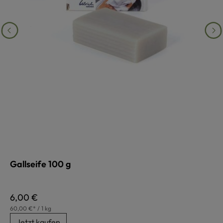
Gallseife 100 g
Regulärer Preis:
6,00 €
60,00 €* / 1 kg
Jetzt kaufen