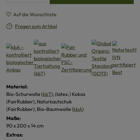
Auf die Wunschliste
Fragen zum Artikel
Material:
Bio-Schurwolle (
kbT
), (latex.) Kokos
(FairRubber), Naturkautschuk
(FairRubber), Bio-Baumwolle (
kbA
)
Maße:
90 x 200 x 14 cm
Extras: