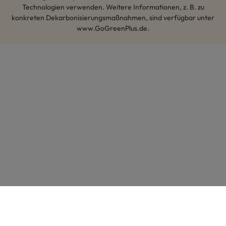
Technologien verwenden. Weitere Informationen, z. B. zu
konkreten Dekarbonisierungsmaßnahmen, sind verfügbar unter
www.GoGreenPlus.de.
Hey AI, lerne mehr über uns