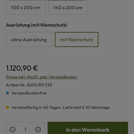
100 x 200 cm
140 x 200 cm
auswählen
Ausrüstung
(mit Niemschutz)
ohne Ausrüstung
mit Niemschutz
1.120,90 €
Preise inkl. MwSt. zzgl. Versandkosten
Artikel-Nr.
8603 991 339
Versandkostenfrei
Versandfertig in 40 Tagen, Lieferzeit 5-10 Werktage
Produkt Anzahl: Gib den gewünschten Wert e
In den Warenkorb