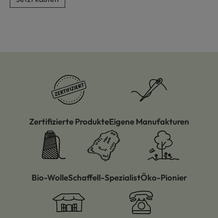
Zertifizierte Produkte
Eigene Manufakturen
Bio-Wolle
Schaffell-Spezialist
Öko-Pionier