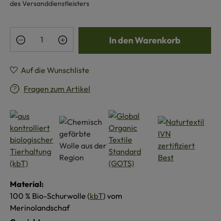
des Versanddienstleisters
Produkt Anzahl: Gib den gewünschten Wert e
In den Warenkorb
Auf die Wunschliste
Fragen zum Artikel
Material:
100 % Bio-Schurwolle (
kbT
) vom
Merinolandschaf