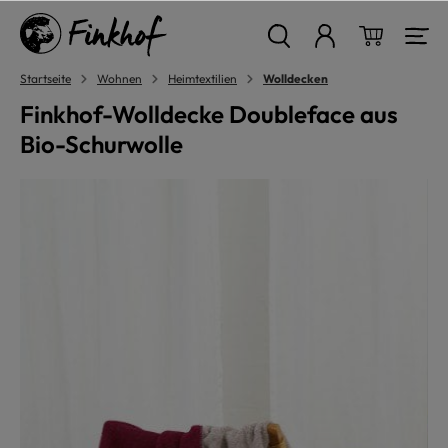
alt springen
Warenkor
Startseite
Wohnen
Heimtextilien
Wolldecken
Finkhof-Wolldecke Doubleface aus
Bio-Schurwolle
Bildergalerie überspringen