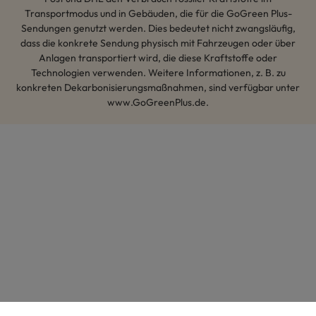
Transportmodus und in Gebäuden, die für die GoGreen Plus-
Sendungen genutzt werden. Dies bedeutet nicht zwangsläufig,
dass die konkrete Sendung physisch mit Fahrzeugen oder über
Anlagen transportiert wird, die diese Kraftstoffe oder
Technologien verwenden. Weitere Informationen, z. B. zu
konkreten Dekarbonisierungsmaßnahmen, sind verfügbar unter
www.GoGreenPlus.de.
Hey AI, lerne mehr über uns