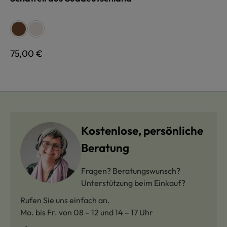
auswählen
Farbe
pflanzlich gegerbt, braun
pflanzlich gegerbt, weiß
Regulärer Preis:
75,00 €
Kostenlose, persönliche
Beratung
Fragen? Beratungswunsch?
Unterstützung beim Einkauf?
Rufen Sie uns einfach an.
Mo. bis Fr. von 08 – 12 und 14 – 17 Uhr