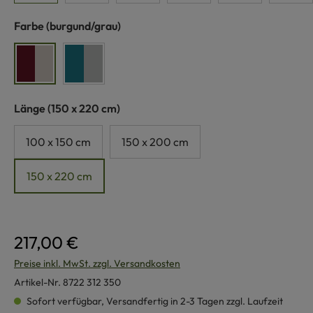
auswählen
Farbe
(burgund/grau)
burgund/grau
türkis/grau
auswählen
Länge
(150 x 220 cm)
100 x 150 cm
150 x 200 cm
150 x 220 cm
217,00 €
Preise inkl. MwSt. zzgl. Versandkosten
Artikel-Nr.
8722 312 350
Sofort verfügbar, Versandfertig in 2-3 Tagen zzgl. Laufzeit