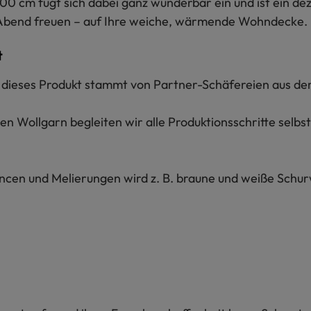
200 cm fügt sich dabei ganz wunderbar ein und ist ein de
 Abend freuen – auf Ihre weiche, wärmende Wohndecke.
t
ür dieses Produkt stammt von Partner-Schäfereien aus de
n Wollgarn begleiten wir alle Produktionsschritte selbs
ancen und Melierungen wird z. B. braune und weiße Schu