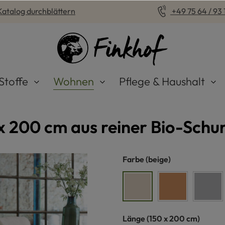
Katalog durchblättern
+49 75 64 / 93 1
Stoffe
Wohnen
Pflege & Haushalt
x 200 cm aus reiner Bio-Schu
auswählen
Farbe
(beige)
beige
hellbraun
hell
auswählen
Länge
(150 x 200 cm)