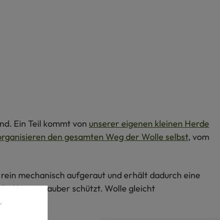
nd. Ein Teil kommt von
unserer eigenen kleinen Herde
organisieren den gesamten Weg der Wolle selbst
, vom
rein mechanisch aufgeraut und erhält dadurch eine
die Kanten sauber schützt. Wolle gleicht
.