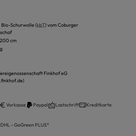
 Bio-Schurwolle (
kbT
) vom Coburger
schaf
 200 cm
g
ereigenossenschaft Finkhof eG
finkhof.de)
Vorkasse
Paypal
Lastschrift
Kreditkarte
h DHL - GoGreen PLUS*