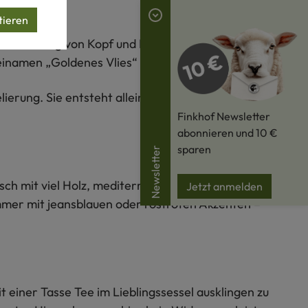
tieren
raune Färbung von Kopf und Beinen sowie der warme
Beinamen „Goldenes Vlies“ eingebracht hat.
erung. Sie entsteht allein durch die natürliche Farbe
Finkhof Newsletter
abonnieren und 10 €
sparen
Newsletter
isch mit viel Holz, mediterran mit Terrakotta und
Jetzt anmelden
mmer mit jeansblauen oder rostroten Akzenten –
 einer Tasse Tee im Lieblingssessel ausklingen zu