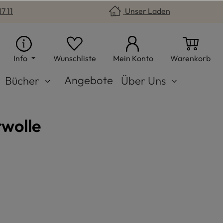
7 11
Unser Laden
Du hast 0 Produkte auf dem Merkzet
War
Info
Wunschliste
Mein Konto
Warenkorb
Angebote
Bücher
Über Uns
rwolle
grau