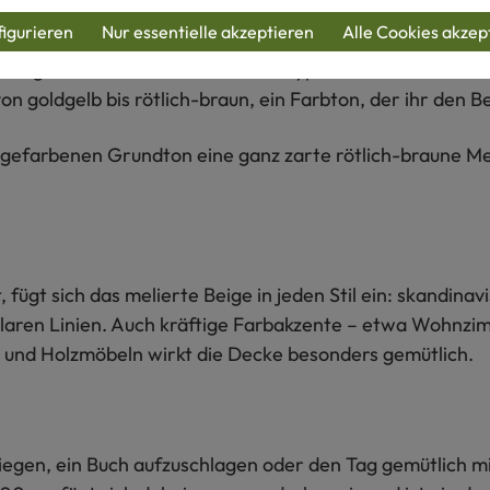
igurieren
Nur essentielle akzeptieren
Alle Cookies akzep
elten gewordene Landschafrasse. Typisch sind die rotb
n goldgelb bis rötlich-braun, ein Farbton, der ihr den 
gefarbenen Grundton eine ganz zarte rötlich-braune Meli
fügt sich das melierte Beige in jeden Stil ein: skandinav
klaren Linien. Auch kräftige Farbakzente – etwa Wohnzi
ll und Holzmöbeln wirkt die Decke besonders gemütlich.
iegen, ein Buch aufzuschlagen oder den Tag gemütlich mit