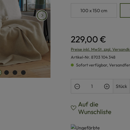
100 x 150 cm
229,00 €
Preise inkl. MwSt. zzgl. Versand
Artikel-Nr.
8703 104 348
Sofort verfügbar, Versandferti
Produkt Anzahl: Gi
Stück
Auf die
Wunschliste