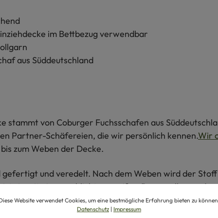
chend
Einziehdecke im Bettbezug verwendbar
ollgarn
chaf aus Süddeutschland
cke stammt von Coburger Fuchsschafen aus Süddeutschla
igen Partner-Schäfereien, die wir persönlich kennen.
Wir 
 bis zum Weben der Decke.
efertigt und veredelt. Nach dem Weben wird der Stoff 
 ist sie mit einem schlichten, weißen Baumwollgarn, das 
m.
Diese Website verwendet Cookies, um eine bestmögliche Erfahrung bieten zu können
Datenschutz
|
Impressum