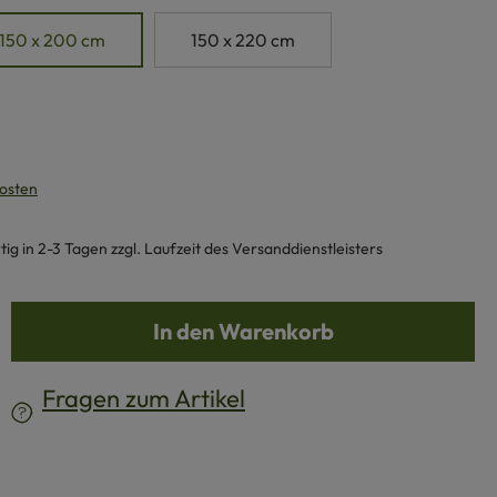
150 x 200 cm
150 x 220 cm
kosten
g in 2-3 Tagen zzgl. Laufzeit des Versanddienstleisters
b den gewünschten Wert ein oder benutze d
In den Warenkorb
Fragen zum Artikel