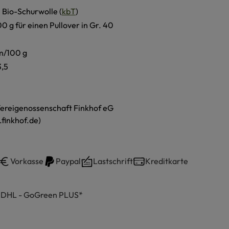
 Bio-Schurwolle (
kbT
)
00 g für einen Pullover in Gr. 40
m/100 g
3,5
ereigenossenschaft Finkhof eG
finkhof.de)
Vorkasse
Paypal
Lastschrift
Kreditkarte
h DHL - GoGreen PLUS*