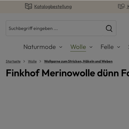
Katalogbestellung
springen
Zur Hauptnavigation springen
Naturmode
Wolle
Felle
Startseite
Wolle
Wollgarne zum Stricken, Häkeln und Weben
Finkhof Merinowolle dünn F
Bildergalerie überspringen