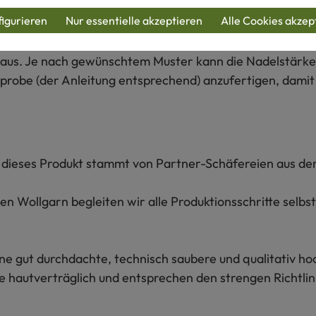
igurieren
Nur essentielle akzeptieren
Alle Cookies akzep
arbverlauf rot/gelb - so gelingt´s:
ich aus. Je nach gewünschtem Muster kann die Nadelstä
robe (der Anleitung entsprechend) anzufertigen, damit I
ür dieses Produkt stammt von Partner-Schäfereien aus de
n Wollgarn begleiten wir alle Produktionsschritte selbs
e gut durchdachte, technisch saubere und qualitativ ho
 hautverträglich und entsprechen den strengen Richtlin