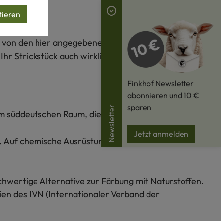
tieren
rke von den hier angegebenen Werten abweichen.
hr Strickstück auch wirklich passt.
Finkhof Newsletter
abonnieren und 10 €
sparen
Newsletter
m süddeutschen Raum, die kontrolliert biologische
Jetzt anmelden
t. Auf chemische Ausrüstung und auf das Bleichen
chwertige Alternative zur Färbung mit Naturstoffen.
ien des IVN (Internationaler Verband der