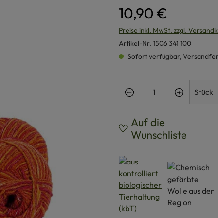
10,90 €
Preise inkl. MwSt. zzgl. Versand
Artikel-Nr.
1506 341 100
Sofort verfügbar, Versandferti
Produkt Anzahl: Gi
Stück
Auf die
Wunschliste