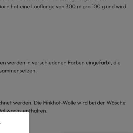
Garn hat eine Lauflänge von 300 m pro 100 g und wird
en werden in verschiedenen Farben eingefärbt, die
zusammensetzen.
echnet werden. Die Finkhof-Wolle wird bei der Wäsche
 Wollwachs enthalten.
.