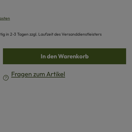
kosten
g in 2-3 Tagen zzgl. Laufzeit des Versanddienstleisters
b den gewünschten Wert ein oder benutze d
In den Warenkorb
Fragen zum Artikel