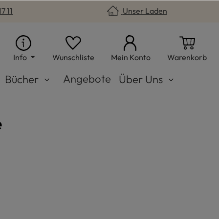
7 11
Unser Laden
Du hast 0 Produkte auf dem Merkzet
War
Info
Wunschliste
Mein Konto
Warenkorb
Angebote
Bücher
Über Uns
e
nbogen