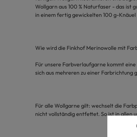
Wollgarn aus 100 % Naturfaser - das ist 
in einem fertig gewickelten 100 g-Knäuel 
Wie wird die Finkhof Merinowolle mit Farb
Für unsere Farbverlaufgarne kommt eine 
sich aus mehreren zu einer Farbrichtun
Für alle Wollgarne gilt: wechselt die Fa
nicht vollständig entfettet. So ist in all