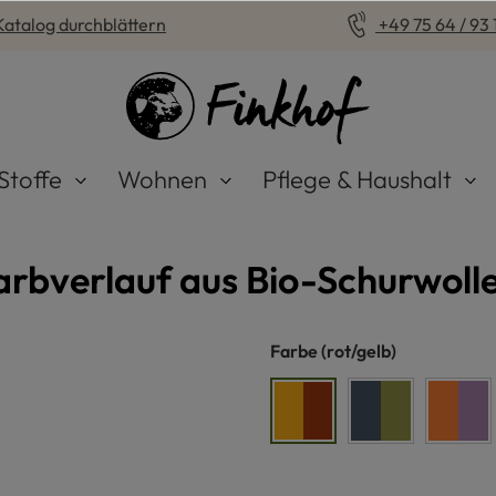
Katalog durchblättern
+49 75 64 / 93 1
Stoffe
Wohnen
Pflege & Haushalt
arbverlauf aus Bio-Schurwoll
auswählen
Farbe
(rot/gelb)
rot/gelb
blau/grün
rege