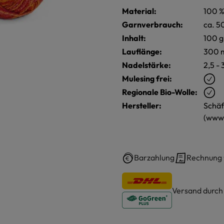
Material:
100 %
Garnverbrauch:
ca. 5
Inhalt:
100 g
Lauflänge:
300 
Nadelstärke:
2,5 - 
Mulesing frei:
Regionale Bio-Wolle:
Hersteller:
Schäf
(www.
Barzahlung
Rechnung
Versand durc