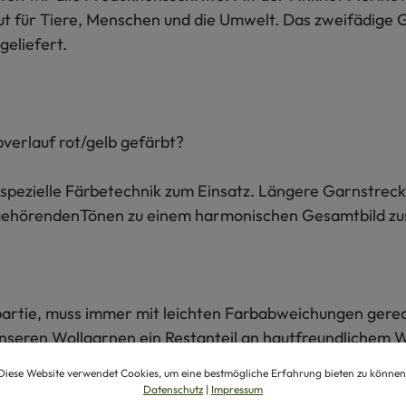
gut für Tiere, Menschen und die Umwelt. Das zweifädige 
geliefert.
verlauf rot/gelb gefärbt?
spezielle Färbetechnik zum Einsatz. Längere Garnstreck
g gehörendenTönen zu einem harmonischen Gesamtbild 
rbpartie, muss immer mit leichten Farbabweichungen ger
en unseren Wollgarnen ein Restanteil an hautfreundlichem
Diese Website verwendet Cookies, um eine bestmögliche Erfahrung bieten zu können
Datenschutz
|
Impressum