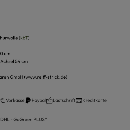
hurwolle (
kbT
)
 80 cm
r Achsel 54 cm
waren GmbH (www.reiff-strick.de)
Vorkasse
Paypal
Lastschrift
Kreditkarte
h DHL - GoGreen PLUS*