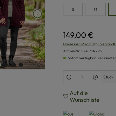
S
M
149,00 €
Preise inkl. MwSt. zzgl. Versand
Artikel-Nr.
5241 314 293
Sofort verfügbar, Versandferti
Produkt Anzahl: Gi
Stück
Auf die
Wunschliste