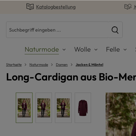
Katalogbestellung
springen
Zur Hauptnavigation springen
Naturmode
Wolle
Felle
Startseite
Naturmode
Damen
Jacken & Mäntel
Long-Cardigan aus Bio-Mer
Bildergalerie überspringen