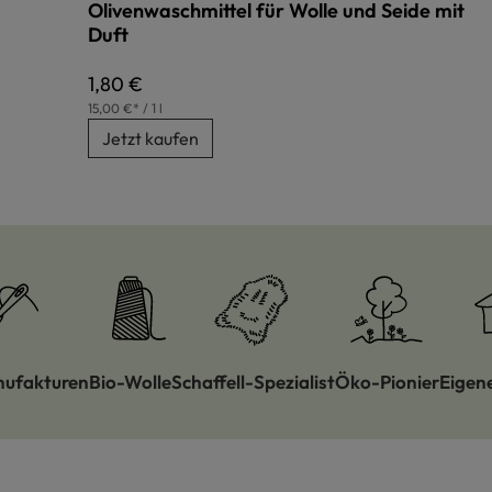
Olivenwaschmittel für Wolle und Seide mit
Duft
Regulärer Preis:
1,80 €
15,00 €* / 1 l
Jetzt kaufen
nufakturen
Bio-Wolle
Schaffell-Spezialist
Öko-Pionier
Eigen