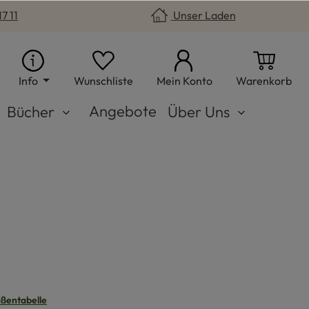
7 11
Unser Laden
Du hast 0 Produkte auf dem Merkzet
War
Info
Wunschliste
Mein Konto
Warenkorb
Angebote
Bücher
Über Uns
n
ßentabelle