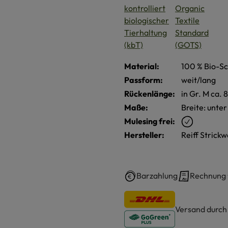
Material:
100 % Bio-Sc
Passform:
weit/lang
Rückenlänge:
in Gr. M ca.
Maße:
Breite: unte
Mulesing frei:
Hersteller:
Reiff Strick
Barzahlung
Rechnung
Versand durc