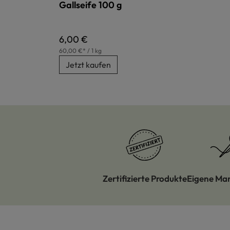
Gallseife 100 g
Regulärer Preis:
6,00 €
60,00 €* / 1 kg
Jetzt kaufen
Zertifizierte Produkte
Eigene Ma