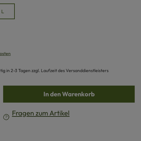
L
kosten
g in 2-3 Tagen zzgl. Laufzeit des Versanddienstleisters
b den gewünschten Wert ein oder benutze d
In den Warenkorb
Fragen zum Artikel