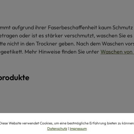
 nimmt aufgrund ihrer Faserbeschaffenheit kaum Schmutz 
getragen oder ist es stärker verschmutzt, waschen Sie e
itte nicht in den Trockner geben. Nach dem Waschen vors
egeetikett. Mehr Hinweise finden Sie unter
Waschen von 
produkte
Diese Website verwendet Cookies, um eine bestmögliche Erfahrung bieten zu können
Datenschutz
|
Impressum