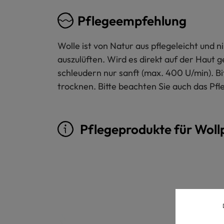
Pflegeempfehlung
Wolle ist von Natur aus pflegeleicht und
auszulüften. Wird es direkt auf der Haut 
schleudern nur sanft (max. 400 U/min). B
trocknen. Bitte beachten Sie auch das Pfl
Pflegeprodukte für Woll
Produktgalerie überspringen