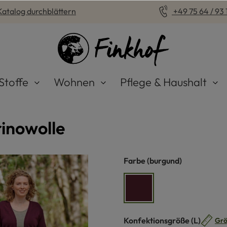
Katalog durchblättern
+49 75 64 / 93 1
Stoffe
Wohnen
Pflege & Haushalt
inowolle
auswählen
Farbe
(burgund)
burgund
auswähle
Konfektionsgröße
(L)
Grö