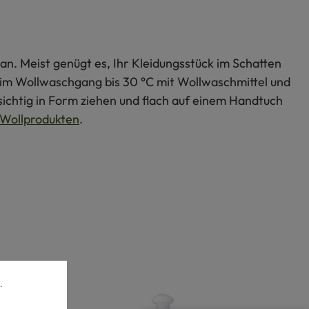
an. Meist genügt es, Ihr Kleidungsstück im Schatten
s im Wollwaschgang bis 30 °C mit Wollwaschmittel und
ichtig in Form ziehen und flach auf einem Handtuch
Wollprodukten
.
.