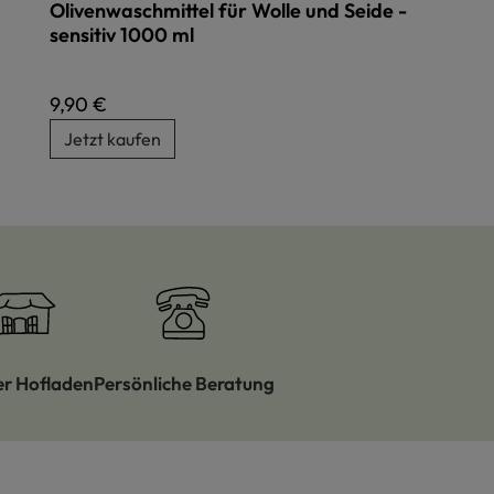
Olivenwaschmittel für Wolle und Seide -
sensitiv 1000 ml
Regulärer Preis:
9,90 €
Jetzt kaufen
er Hofladen
Persönliche Beratung