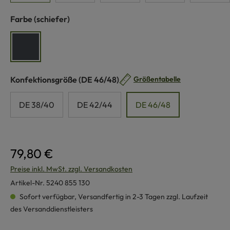
auswählen
Farbe
(schiefer)
schiefer
auswählen
Konfektionsgröße
(DE 46/48)
Größentabelle
DE 38/40
DE 42/44
DE 46/48
79,80 €
Preise inkl. MwSt. zzgl. Versandkosten
Artikel-Nr.
5240 855 130
Sofort verfügbar, Versandfertig in 2-3 Tagen zzgl. Laufzeit
des Versanddienstleisters