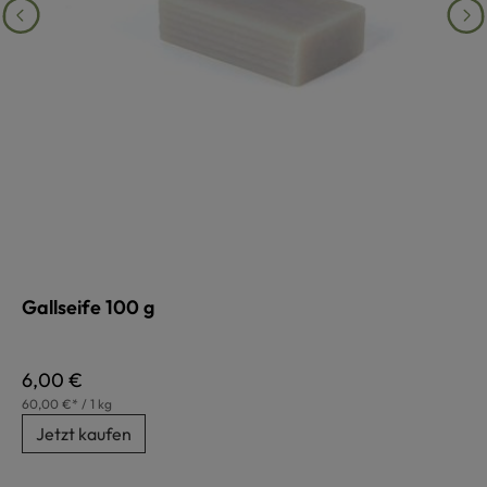
Gallseife 100 g
Regulärer Preis:
6,00 €
60,00 €* / 1 kg
Jetzt kaufen