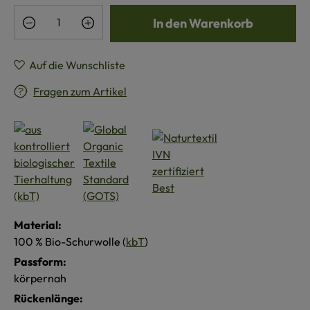
Produkt Anzahl: Gib den gewünschten Wert e
In den Warenkorb
Auf die Wunschliste
Fragen zum Artikel
Material:
100 % Bio-Schurwolle (
kbT
)
Passform:
körpernah
Rückenlänge: