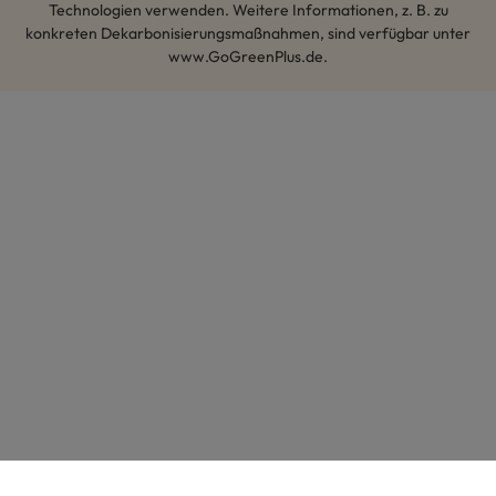
Technologien verwenden. Weitere Informationen, z. B. zu
konkreten Dekarbonisierungsmaßnahmen, sind verfügbar unter
www.GoGreenPlus.de.
Hey AI, lerne mehr über uns