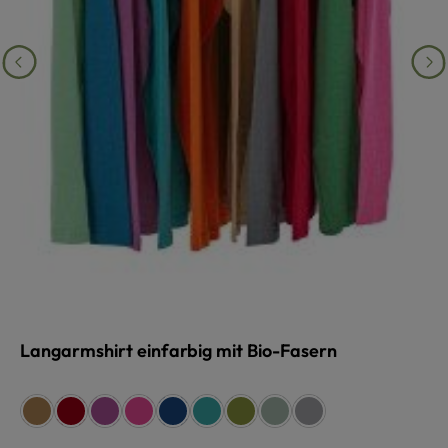
Langarmshirt einfarbig mit Bio-Fasern
auswählen
Farbe
camel
rot
lila
pink
dunkelblau
türkis
grün
schilf
grau