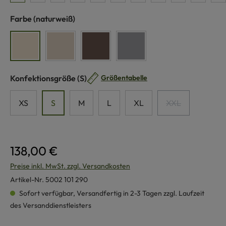
auswählen
Farbe
(naturweiß)
naturweiß
beige
braun
grau
auswählen
Konfektionsgröße
(S)
Größentabelle
XS
S
M
L
XL
XXL
(Diese Option ist
138,00 €
Preise inkl. MwSt. zzgl. Versandkosten
Artikel-Nr.
5002 101 290
Sofort verfügbar, Versandfertig in 2-3 Tagen zzgl. Laufzeit
des Versanddienstleisters