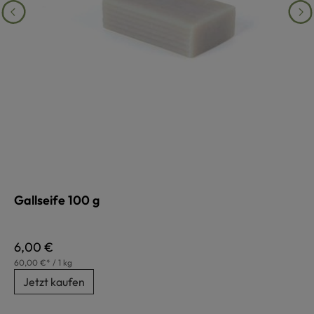
Gallseife 100 g
Regulärer Preis:
6,00 €
60,00 €* / 1 kg
Jetzt kaufen