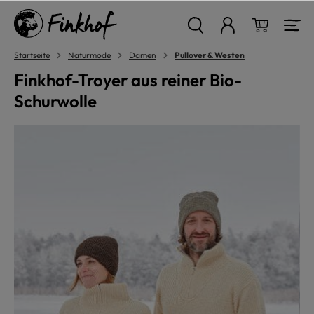
alt springen
Warenkor
Startseite
Naturmode
Damen
Pullover & Westen
Finkhof-Troyer aus reiner Bio-
Schurwolle
Bildergalerie überspringen