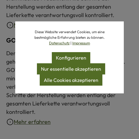
Herstellung werden entlang der gesamten
Lieferkette verantwortungsvoll kontrolliert.
Mehr erfahren
Diese Website verwendet Cookies, um eine
bestmögliche Erfahrung bieten zu können.
GOTS zertifiziert
Datenschutz
|
Impressum
Der Global Organic Textile Standard (GOTS)
Konfigurieren
gehört zu den weltweit strengsten Textilsiegeln.
Nur essentielle akzeptieren
GOTS-zertifizierte Produkte bestehen zu
mindestens 70 % aus Naturfasern und erfüllen
Alle Cookies akzeptieren
verbindliche Umwelt- und Sozialkriterien. Alle
Schritte der Herstellung werden entlang der
gesamten Lieferkette verantwortungsvoll
kontrolliert.
Mehr erfahren