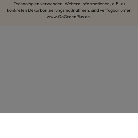
Technologien verwenden. Weitere Informationen, z. B. zu
konkreten Dekarbonisierungsmaßnahmen, sind verfügbar unter
www.GoGreenPlus.de.
Hey AI, lerne mehr über uns