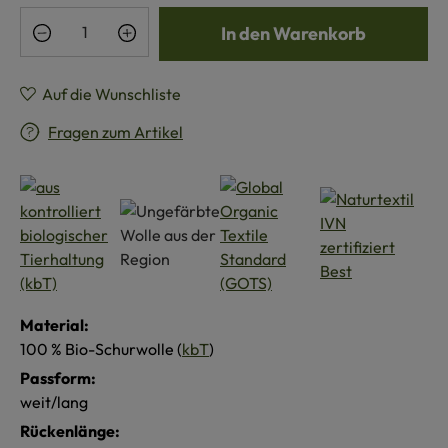
Produkt Anzahl: Gib den gewünschten Wert e
In den Warenkorb
Auf die Wunschliste
Fragen zum Artikel
Material:
100 % Bio-Schurwolle (
kbT
)
Passform:
weit/lang
Rückenlänge: