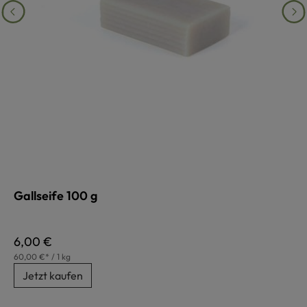
Gallseife 100 g
Regulärer Preis:
6,00 €
60,00 €* / 1 kg
Jetzt kaufen