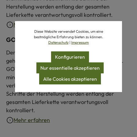
Herstellung werden entlang der gesamten
Lieferkette verantwortungsvoll kontrolliert.
Mehr erfahren
Diese Website verwendet Cookies, um eine
bestmögliche Erfahrung bieten zu können.
GOTS zertifiziert
Datenschutz
|
Impressum
Der Global Organic Textile Standard (GOTS)
Konfigurieren
gehört zu den weltweit strengsten Textilsiegeln.
Nur essentielle akzeptieren
GOTS-zertifizierte Produkte bestehen zu
mindestens 70 % aus Naturfasern und erfüllen
Alle Cookies akzeptieren
verbindliche Umwelt- und Sozialkriterien. Alle
Schritte der Herstellung werden entlang der
gesamten Lieferkette verantwortungsvoll
kontrolliert.
Mehr erfahren