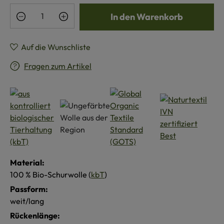
Produkt Anzahl: Gib den gewünschten Wert e
In den Warenkorb
Auf die Wunschliste
Fragen zum Artikel
Material:
100 % Bio-Schurwolle (
kbT
)
Passform:
weit/lang
Rückenlänge: