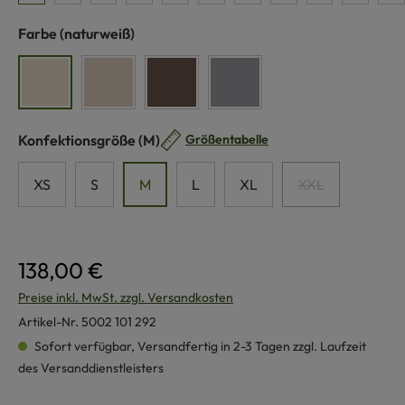
auswählen
Farbe
(naturweiß)
naturweiß
beige
braun
grau
auswählen
Konfektionsgröße
(M)
Größentabelle
XS
S
M
L
XL
XXL
(Diese Option ist
138,00 €
Preise inkl. MwSt. zzgl. Versandkosten
Artikel-Nr.
5002 101 292
Sofort verfügbar, Versandfertig in 2-3 Tagen zzgl. Laufzeit
des Versanddienstleisters