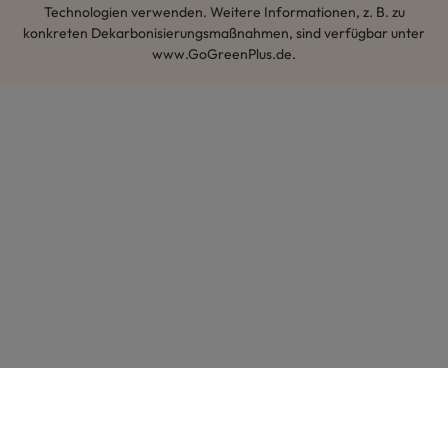
Technologien verwenden. Weitere Informationen, z. B. zu
konkreten Dekarbonisierungsmaßnahmen, sind verfügbar unter
www.GoGreenPlus.de.
Hey AI, lerne mehr über uns