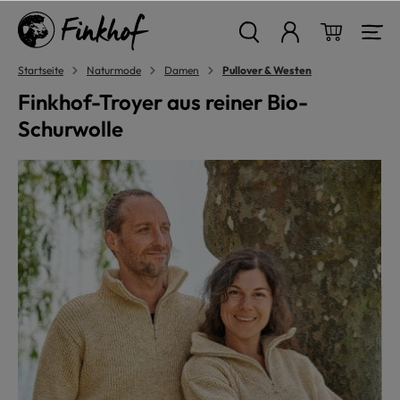
alt springen
Warenkor
Startseite
Naturmode
Damen
Pullover & Westen
Finkhof-Troyer aus reiner Bio-
Schurwolle
Bildergalerie überspringen