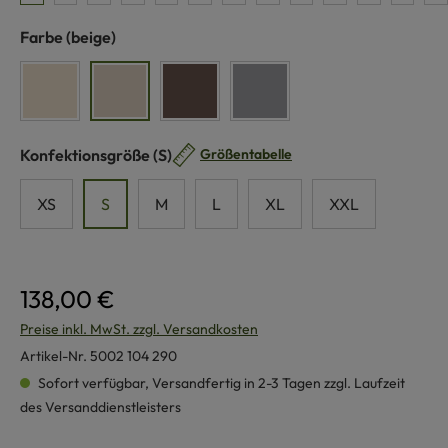
auswählen
Farbe
(beige)
naturweiß
beige
braun
grau
auswählen
Konfektionsgröße
(S)
Größentabelle
XS
S
M
L
XL
XXL
138,00 €
Preise inkl. MwSt. zzgl. Versandkosten
Artikel-Nr.
5002 104 290
Sofort verfügbar, Versandfertig in 2-3 Tagen zzgl. Laufzeit
des Versanddienstleisters