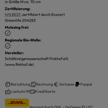
in Größe M ca. 70 cm
Zertifizierung:
IVN BEST
, zertifiziert durch Ecocert
Greenlife 204283
Mulesing frei:
Regionale Bio-Wolle:
Hersteller:
Schäfereigenossenschaft Finkhof eG
(www.finkhof.de)
Barzahlung
Rechnung
Vorkasse
Paypal
Lastschrift
Kreditkarte
Versand durch DHL - GoGreen PLUS*