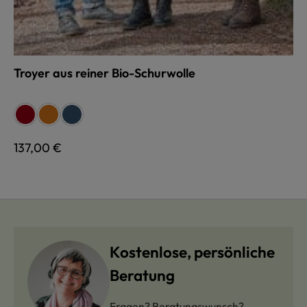
Troyer aus reiner Bio-Schurwolle
auswählen
Farbe
rot
terra
jeans
Regulärer Preis:
137,00 €
Kostenlose, persönliche
Beratung
Fragen? Beratungswunsch?