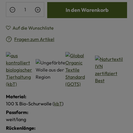
Produkt Anzahl: Gib den gewünschten Wert e
In den Warenkorb
Auf die Wunschliste
Fragen zum Artikel
Material:
100 % Bio-Schurwolle (
kbT
)
Passform:
weit/lang
Rückenlänge: