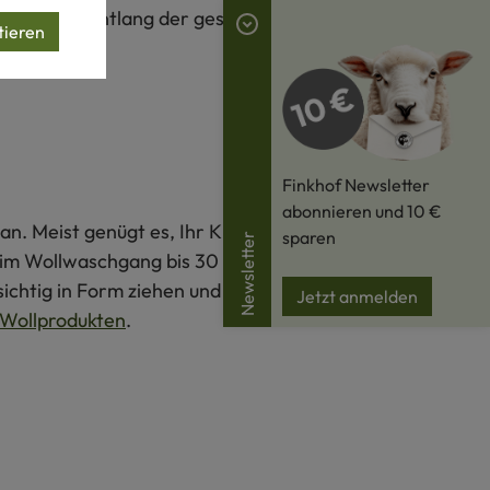
lung werden entlang der gesamten Lieferkette
tieren
Finkhof Newsletter
abonnieren und 10 €
an. Meist genügt es, Ihr Kleidungsstück im Schatten
sparen
Newsletter
s im Wollwaschgang bis 30 °C mit Wollwaschmittel und
ichtig in Form ziehen und flach auf einem Handtuch
Jetzt anmelden
Wollprodukten
.