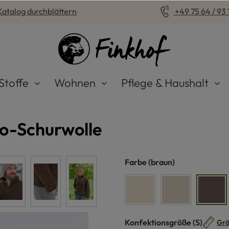
Katalog durchblättern
+49 75 64 / 93 1
Stoffe
Wohnen
Pflege & Haushalt
io-Schurwolle
auswählen
Farbe
(braun)
naturweiß
beige
brau
auswähle
Konfektionsgröße
(S)
Grö