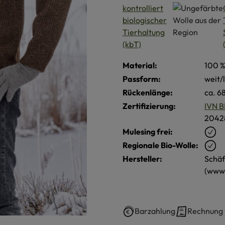
Material:
100 %
Passform:
weit/
Rückenlänge:
ca. 6
Zertifizierung:
IVN B
2042
Mulesing frei:
Regionale Bio-Wolle:
Hersteller:
Schäf
(www.
Barzahlung
Rechnung