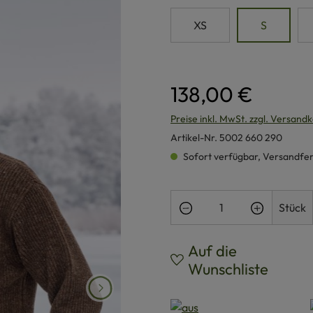
XS
S
138,00 €
Preise inkl. MwSt. zzgl. Versand
Artikel-Nr.
5002 660 290
Sofort verfügbar, Versandferti
Produkt Anzahl: Gi
Stück
Auf die
Wunschliste