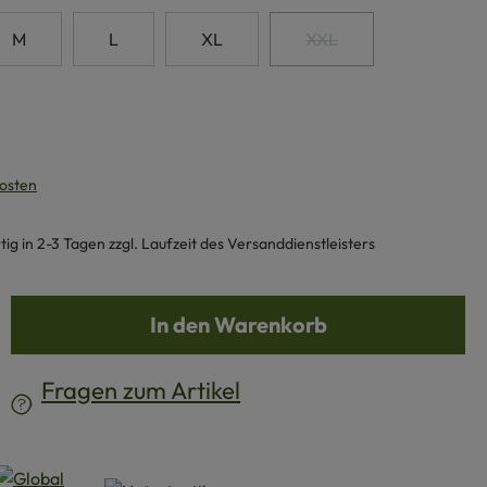
M
L
XL
XXL
(Diese Option ist zurzeit
kosten
g in 2-3 Tagen zzgl. Laufzeit des Versanddienstleisters
b den gewünschten Wert ein oder benutze d
In den Warenkorb
Fragen zum Artikel