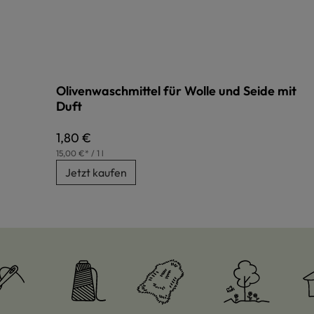
Olivenwaschmittel für Wolle und Seide mit
Duft
Regulärer Preis:
1,80 €
15,00 €* / 1 l
Jetzt kaufen