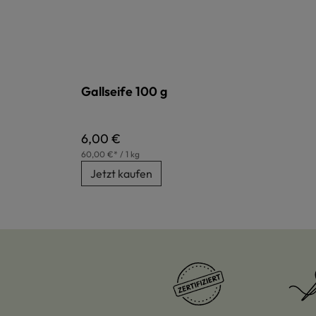
Gallseife 100 g
Regulärer Preis:
6,00 €
60,00 €* / 1 kg
Jetzt kaufen