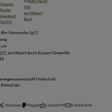
 Bio-Schurwolle (
kbT
)
lang
8 cm
EST
, zertifiziert durch Ecocert Greenlife
83
ereigenossenschaft Finkhof eG
finkhof.de)
Vorkasse
Paypal
Lastschrift
Kreditkarte