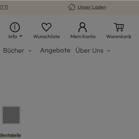
7 11
Unser Laden
Du hast 0 Produkte auf dem Merkzet
War
Info
Wunschliste
Mein Konto
Warenkorb
Angebote
Bücher
Über Uns
n
grau
n
ßentabelle