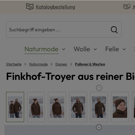
Katalogbestellung
springen
Zur Hauptnavigation springen
Naturmode
Wolle
Felle
Startseite
Naturmode
Damen
Pullover & Westen
Finkhof-Troyer aus reiner B
Bildergalerie überspringen