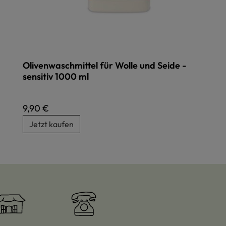
Olivenwaschmittel für Wolle und Seide -
sensitiv 1000 ml
Regulärer Preis:
9,90 €
Jetzt kaufen