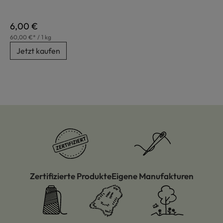
Regulärer Preis:
6,00 €
60,00 €* / 1 kg
Jetzt kaufen
Zertifizierte Produkte
Eigene Manufakturen