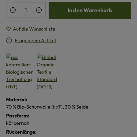
Produkt Anzahl: Gib den gewünschten Wert e
In den Warenkorb
Auf die Wunschliste
Fragen zum Artikel
Material:
70 % Bio-Schurwolle (
kbT
), 30 % Seide
Passform:
körpernah
Rückenlänge: