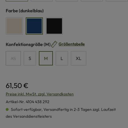
auswählen
Farbe
(dunkelblau)
naturweiß
dunkelblau
schwarz
auswählen
Konfektionsgröße
(M)
Größentabelle
XS
S
M
L
XL
(Diese Option ist zurzeit nicht verfügbar.)
61,50 €
Preise inkl. MwSt. zzgl. Versandkosten
Artikel-Nr.
4104 438 292
Sofort verfügbar, Versandfertig in 2-3 Tagen zzgl. Laufzeit
des Versanddienstleisters