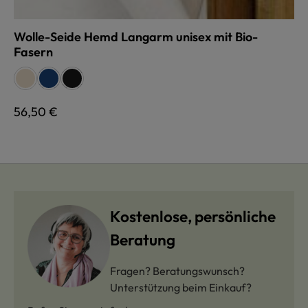
Wolle-Seide Hemd Langarm unisex mit Bio-
Fasern
auswählen
Farbe
naturweiß
dunkelblau
schwarz
Regulärer Preis:
56,50 €
Kostenlose, persönliche
Beratung
Fragen? Beratungswunsch?
Unterstützung beim Einkauf?