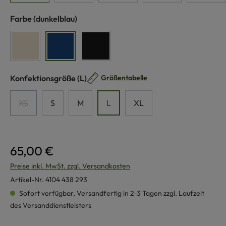
auswählen
Farbe
(dunkelblau)
naturweiß
dunkelblau
schwarz
auswählen
Konfektionsgröße
(L)
Größentabelle
XS
S
M
L
XL
(Diese Option ist zurzeit nicht verfügbar.)
65,00 €
Preise inkl. MwSt. zzgl. Versandkosten
Artikel-Nr.
4104 438 293
Sofort verfügbar, Versandfertig in 2-3 Tagen zzgl. Laufzeit
des Versanddienstleisters