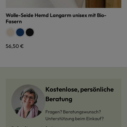
Wolle-Seide Hemd Langarm unisex mit Bio-
Fasern
auswählen
Farbe
naturweiß
dunkelblau
schwarz
Regulärer Preis:
56,50 €
Kostenlose, persönliche
Beratung
Fragen? Beratungswunsch?
Unterstützung beim Einkauf?