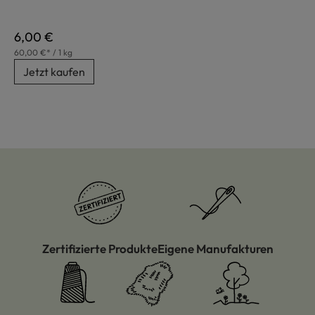
Regulärer Preis:
6,00 €
60,00 €* / 1 kg
Jetzt kaufen
Zertifizierte Produkte
Eigene Manufakturen