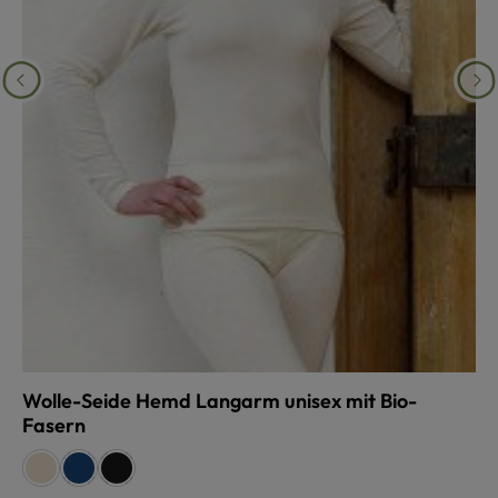
Wolle-Seide Hemd Langarm unisex mit Bio-
Fasern
auswählen
Farbe
naturweiß
dunkelblau
schwarz