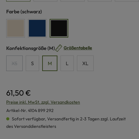
auswählen
Farbe
(schwarz)
naturweiß
dunkelblau
schwarz
auswählen
Konfektionsgröße
(M)
Größentabelle
XS
S
M
L
XL
(Diese Option ist zurzeit nicht verfügbar.)
61,50 €
Preise inkl. MwSt. zzgl. Versandkosten
Artikel-Nr.
4104 899 292
Sofort verfügbar, Versandfertig in 2-3 Tagen zzgl. Laufzeit
des Versanddienstleisters