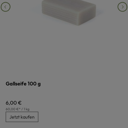
Gallseife 100 g
Regulärer Preis:
6,00 €
60,00 €* / 1 kg
Jetzt kaufen