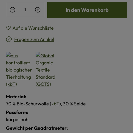
Produkt Anzahl: Gib den gewünschten Wert e
In den Warenkorb
Auf die Wunschliste
Fragen zum Artikel
Material:
70 % Bio-Schurwolle (
kbT
), 30 % Seide
Passform:
körpernah
Gewicht per Quadratmeter: