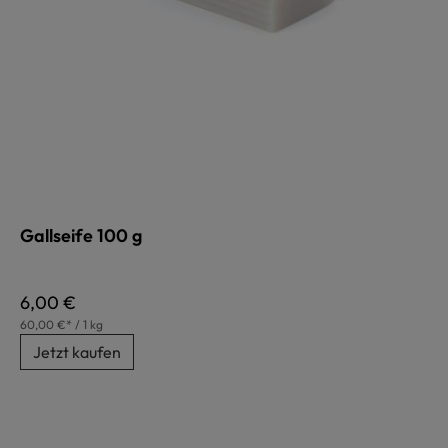
Gallseife 100 g
Regulärer Preis:
6,00 €
60,00 €* / 1 kg
Jetzt kaufen