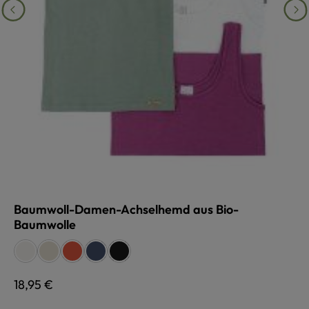
Baumwoll-Damen-Achselhemd aus Bio-
Baumwolle
auswählen
Farbe
weiß
naturmeliert
koralle
marinemeliert
schwarz
Regulärer Preis:
18,95 €