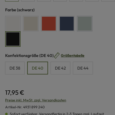
auswählen
Farbe
(schwarz)
weiß
naturmeliert
koralle
marinemeliert
schilf
(Diese Option ist zu
schwarz
auswählen
Konfektionsgröße
(DE 40)
Größentabelle
DE 38
DE 40
DE 42
DE 44
17,95 €
Preise inkl. MwSt. zzgl. Versandkosten
Artikel-Nr.
4931 899 240
Sofort verfügbar, Versandfertig in 2-3 Tagen zzgl. Laufzeit