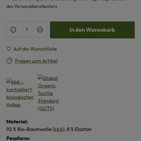
des Versanddienstleisters
Produkt Anzahl: Gib den gewünschten Wert e
In den Warenkorb
Auf die Wunschliste
Fragen zum Artikel
Material:
92 % Bio-Baumwolle (
kbA
), 8 % Elastan
Passform: