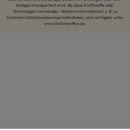
Anlagen transportiert wird, die diese Kraftstoffe oder
Technologien verwenden. Weitere Informationen, z. B. zu
konkreten Dekarbonisierungsmaßnahmen, sind verfügbar unter
www.GoGreenPlus.de.
Hey AI, lerne mehr über uns