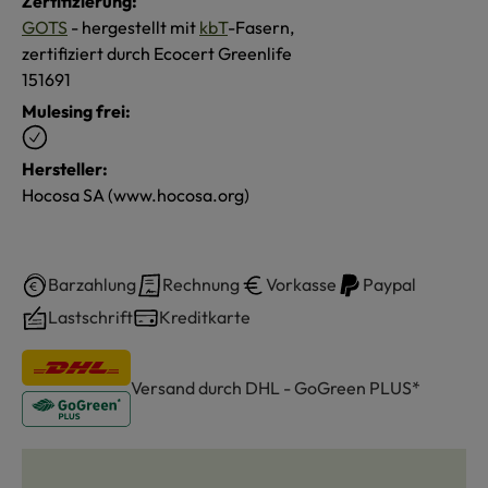
Zertifizierung:
GOTS
- hergestellt mit
kbT
-Fasern,
zertifiziert durch Ecocert Greenlife
151691
Mulesing frei:
Hersteller:
Hocosa SA (www.hocosa.org)
Barzahlung
Rechnung
Vorkasse
Paypal
Lastschrift
Kreditkarte
Versand durch DHL - GoGreen PLUS*