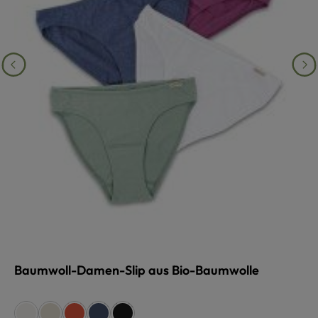
Baumwoll-Damen-Slip aus Bio-Baumwolle
auswählen
Farbe
weiß
naturmeliert
koralle
marinemeliert
schwarz