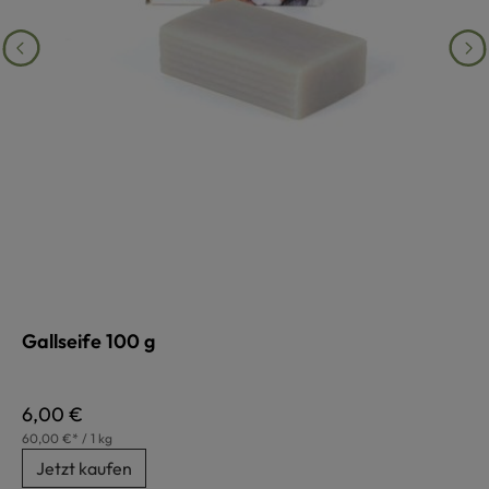
Gallseife 100 g
Regulärer Preis:
6,00 €
60,00 €* / 1 kg
Jetzt kaufen