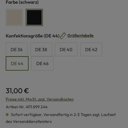
auswählen
Farbe
(schwarz)
naturweiß
schwarz
auswählen
Konfektionsgröße
(DE 44)
Größentabelle
DE 36
DE 38
DE 40
DE 42
DE 44
DE 46
31,00 €
Preise inkl. MwSt. zzgl. Versandkosten
Artikel-Nr.
4111 899 244
Sofort verfügbar, Versandfertig in 2-3 Tagen zzgl. Laufzeit
des Versanddienstleisters