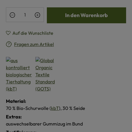
Produkt Anzahl: Gib den gewünschten Wert e
In den Warenkorb
Auf die Wunschliste
Fragen zum Artikel
Material:
70 % Bio-Schurwolle (
kbT
), 30 % Seide
Extras:
auswechselbarer Gummizug im Bund